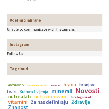
#definicijahrane
Unable to communicate with Instagram.
Instagram
Follow Us
Tag cloud
hrana
hranjive
Aktualno
budućnost hrane
facebook
Novosti
minerali
tvari
Kultura življenja
nutricionizam
nutri-alati
Uncategorized
vitamini
Zdravlje
Za nas definiraju
Znanost