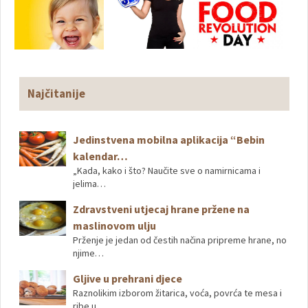
Najčitanije
Jedinstvena mobilna aplikacija “Bebin
kalendar…
„Kada, kako i što? Naučite sve o namirnicama i
jelima…
Zdravstveni utjecaj hrane pržene na
maslinovom ulju
Prženje je jedan od čestih načina pripreme hrane, no
njime…
Gljive u prehrani djece
Raznolikim izborom žitarica, voća, povrća te mesa i
ribe u…