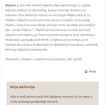
Mlijeko
je prirodni sekret mliječne žlijezde životinja iz uzgoja
dobiven jednom ili više mužnji, kojem ništa nije dodano niti
oduzeto. Ova definicija odnosi se na kravlje mlijeko dok je za
mlijeko i mliječne proizvode koji nisu proizvedeni od kravljeg
mlijeka, obavezno navođenje od koje vrste životinje ono potječe
(npr. „kozje mlijeko“). Mliječni proizvodi su proizvodi dobiveni
isključivo od mlijeka, pri čemu se podrazumijeva da je dopušteno
dodavanje sastojaka potrebnih za njihovu proizvodnju, pod
uvjetom da isti nisu dodani kako bi djelomično ili potpuno zamijenili
bilo koju mliječnu komponentu.
(Pravilnik o mlijeku i mliječnim proizvodima, NN, 20/09).
Print
Moja definicija
Vaša e-mail adresa neće biti dijeljena i koristit će se samo u
svrhu primanja posljednjih novosti.