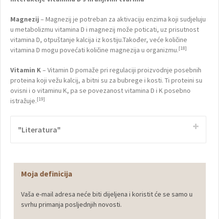
Magnezij
– Magnezij je potreban za aktivaciju enzima koji sudjeluju
u metabolizmu vitamina D i magnezij može poticati, uz prisutnost
vitamina D, otpuštanje kalcija iz kostiju.Također, veće količine
[18]
vitamina D mogu povećati količine magnezija u organizmu.
Vitamin K
– Vitamin D pomaže pri regulaciji proizvodnje posebnih
proteina koji vežu kalcij, a bitni su za bubrege i kosti. Ti proteini su
ovisni i o vitaminu K, pa se povezanost vitamina D i K posebno
[19]
istražuje.
"Literatura"
Moja definicija
Vaša e-mail adresa neće biti dijeljena i koristit će se samo u
svrhu primanja posljednjih novosti.