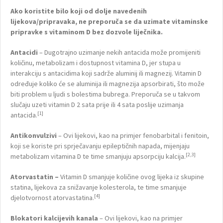
Ako koristite bilo koji od dolje navedenih
lijekova/pripravaka, ne preporuča se da uzimate vitaminske
pripravke s vitaminom D bez dozvole liječnika.
Antacidi
– Dugotrajno uzimanje nekih antacida može promijeniti
količinu, metabolizam i dostupnost vitamina D, jer stupa u
interakciju s antacidima koji sadrže aluminij ili magnezij. Vitamin D
određuje koliko će se aluminija ili magnezija apsorbirati, što može
biti problem u ljudi s bolestima bubrega. Preporuča se u takvom
slučaju uzeti vitamin D 2 sata prije ili 4 sata poslije uzimanja
[1]
antacida.
Antikonvulzivi
– Ovi lijekovi, kao na primjer fenobarbital i fenitoin,
koji se koriste pri sprječavanju epileptičnih napada, mijenjaju
[2,3]
metabolizam vitamina D te time smanjuju apsorpciju kalcija.
Atorvastatin –
Vitamin D smanjuje količine ovog lijeka iz skupine
statina, lijekova za snižavanje kolesterola, te time smanjuje
[4]
djelotvornost atorvastatina.
Blokatori kalcijevih kanala
– Ovi lijekovi, kao na primjer