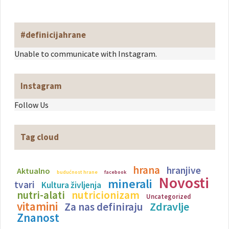
#definicijahrane
Unable to communicate with Instagram.
Instagram
Follow Us
Tag cloud
hrana
hranjive
Aktualno
budućnost hrane
facebook
Novosti
minerali
tvari
Kultura življenja
nutricionizam
nutri-alati
Uncategorized
vitamini
Zdravlje
Za nas definiraju
Znanost