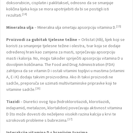
doksorubicin, cisplatin i paklitaksel, odnosno da se smanjuje
količina lijeka koja se mora upotrijebiti da bi se postigli isti
[14]
rezultati.
[15]
Mineralna ulja
– Mineralna ulja ometaju apsorpciju vitamina D.
Proizvodi za gubitak tjelesne težine –
Orlistat (Alli), lijek koji se
koristi za smanjenje tjelesne težine i olestra, tvar koja se dodaje
određenoj hrani kao zamjena za masti, sprječavaju apsorpciju
masti i kalorija. No, mogu također spriječiti apsorpciju vitamina D u
dovoljnim količinama. The Food and Drug Administration (FDA)
zahtijeva da se vitamin D i ostali vitamini topljivi u mastima (vitamini
A, E i K) dodaju takvim proizvodima. Ako ih takvi proizvodi ne
sadrže, preporuča se uzimati multivitaminske pripravke koji te
[16]
vitamine sadrže.
Tiazidi
– Diuretici ovog tipa (hidroklorotiazidi, klorotiazidi,
indapamid, metalazon, klortalidon) povećavaju aktivnost vitamina
D što može dovesti do neželjeno visokih razina kalcija u krvi te
[17]
uzrokovati probleme s bubrezima.
Interakcije vitamina D s hranjivim tvarima