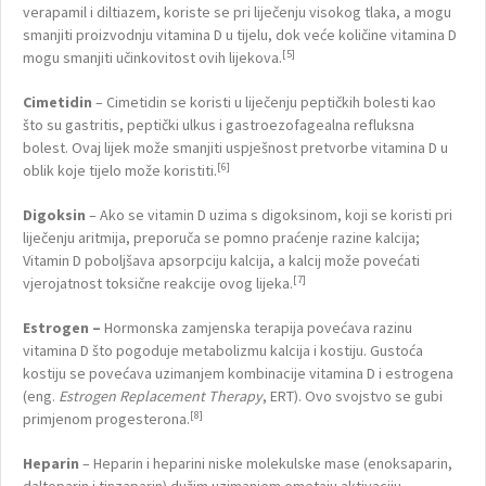
verapamil i diltiazem, koriste se pri liječenju visokog tlaka, a mogu
smanjiti proizvodnju vitamina D u tijelu, dok veće količine vitamina D
[5]
mogu smanjiti učinkovitost ovih lijekova.
Cimetidin
– Cimetidin se koristi u liječenju peptičkih bolesti kao
što su gastritis, peptički ulkus i gastroezofagealna refluksna
bolest. Ovaj lijek može smanjiti uspješnost pretvorbe vitamina D u
[6]
oblik koje tijelo može koristiti.
Digoksin
– Ako se vitamin D uzima s digoksinom, koji se koristi pri
liječenju aritmija, preporuča se pomno praćenje razine kalcija;
Vitamin D poboljšava apsorpciju kalcija, a kalcij može povećati
[7]
vjerojatnost toksične reakcije ovog lijeka.
Estrogen –
Hormonska zamjenska terapija povećava razinu
vitamina D što pogoduje metabolizmu kalcija i kostiju. Gustoća
kostiju se povećava uzimanjem kombinacije vitamina D i estrogena
(eng.
Estrogen Replacement Therapy
, ERT). Ovo svojstvo se gubi
[8]
primjenom progesterona.
Heparin
– Heparin i heparini niske molekulske mase (enoksaparin,
dalteparin i tinzaparin) dužim uzimanjem ometaju aktivaciju