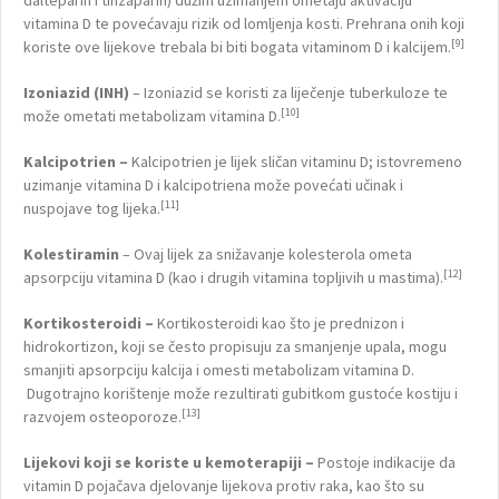
vitamina D te povećavaju rizik od lomljenja kosti. Prehrana onih koji
[9]
koriste ove lijekove trebala bi biti bogata vitaminom D i kalcijem.
Izoniazid (INH)
– Izoniazid se koristi za liječenje tuberkuloze te
[10]
može ometati metabolizam vitamina D.
Kalcipotrien –
Kalcipotrien je lijek sličan vitaminu D; istovremeno
uzimanje vitamina D i kalcipotriena može povećati učinak i
[11]
nuspojave tog lijeka.
Kolestiramin
– Ovaj lijek za snižavanje kolesterola ometa
[12]
apsorpciju vitamina D (kao i drugih vitamina topljivih u mastima).
Kortikosteroidi
–
Kortikosteroidi kao što je prednizon i
hidrokortizon, koji se često propisuju za smanjenje upala, mogu
smanjiti apsorpciju kalcija i omesti metabolizam vitamina D.
Dugotrajno korištenje može rezultirati gubitkom gustoće kostiju i
[13]
razvojem osteoporoze.
Lijekovi koji se koriste u kemoterapiji –
Postoje indikacije da
vitamin D pojačava djelovanje lijekova protiv raka, kao što su