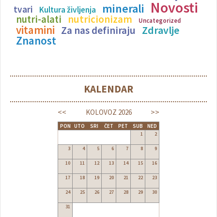
Novosti
minerali
tvari
Kultura življenja
nutricionizam
nutri-alati
Uncategorized
vitamini
Zdravlje
Za nas definiraju
Znanost
KALENDAR
<<
>>
KOLOVOZ
2026
PON
UTO
SRI
ČET
PET
SUB
NED
1
2
3
4
5
6
7
8
9
10
11
12
13
14
15
16
17
18
19
20
21
22
23
24
25
26
27
28
29
30
31