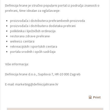
Definicija hrane je stručno popularni portal iz područja znanosti o
prehrani, time idealan za oglašavanje:
proizvođača i distributera prehrambenih proizvoda
proizvođača i distributera dodataka prehrani
poliklinika i liječničkih ordinacija
restorana zdrave prehrane
welness centara
rekreacijskih i sportskih centara
portala srodnih i općih sadržaja
Više informacija:
Definicija hrane d.o.o., Supilova 7, HR-10 000 Zagreb
E-mail: marketing@definicijahrane.hr
Print