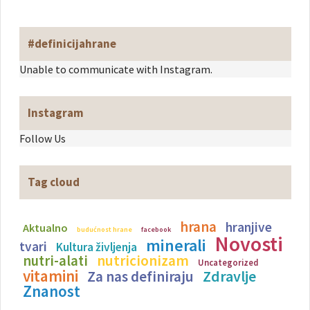
#definicijahrane
Unable to communicate with Instagram.
Instagram
Follow Us
Tag cloud
hrana
hranjive
Aktualno
budućnost hrane
facebook
Novosti
minerali
tvari
Kultura življenja
nutricionizam
nutri-alati
Uncategorized
vitamini
Zdravlje
Za nas definiraju
Znanost