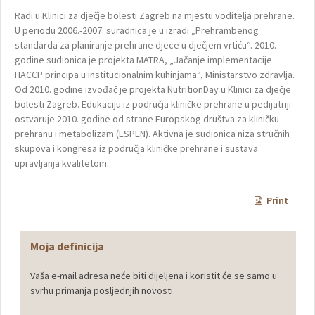
Radi u Klinici za dječje bolesti Zagreb na mjestu voditelja prehrane.
U periodu 2006.-2007. suradnica je u izradi „Prehrambenog
standarda za planiranje prehrane djece u dječjem vrtiću“. 2010.
godine sudionica je projekta MATRA, „Jačanje implementacije
HACCP principa u institucionalnim kuhinjama“, Ministarstvo zdravlja.
Od 2010. godine izvođač je projekta NutritionDay u Klinici za dječje
bolesti Zagreb. Edukaciju iz područja kliničke prehrane u pedijatriji
ostvaruje 2010. godine od strane Europskog društva za kliničku
prehranu i metabolizam (ESPEN). Aktivna je sudionica niza stručnih
skupova i kongresa iz područja kliničke prehrane i sustava
upravljanja kvalitetom.
Print
Moja definicija
Vaša e-mail adresa neće biti dijeljena i koristit će se samo u
svrhu primanja posljednjih novosti.