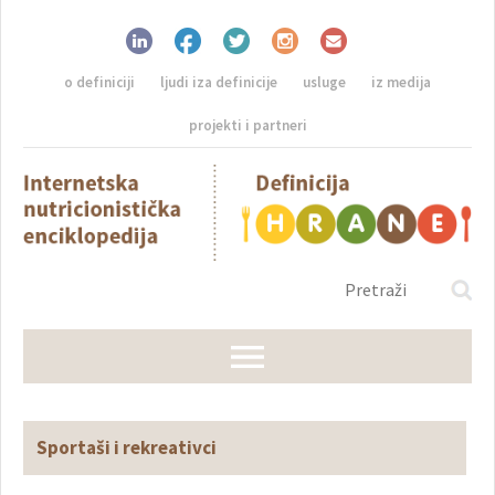
o definiciji
ljudi iza definicije
usluge
iz medija
projekti i partneri
Sportaši i rekreativci