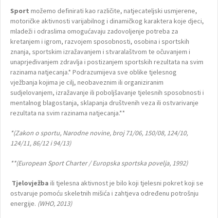
Sport
možemo definirati kao različite, natjecateljski usmjerene,
motoričke aktivnosti varijabilnog i dinamičkog karaktera koje djeci,
mladeži i odraslima omogućavaju zadovoljenje potreba za
kretanjem i igrom, razvojem sposobnosti, osobina i sportskih
znanja, sportskim izražavanjem i stvaralaštvom te očuvanjem i
unaprjeđivanjem zdravlja i postizanjem sportskih rezultata na svim
razinama natjecanja.* Podrazumijeva sve oblike tjelesnog
vježbanja kojima je cilj, neobaveznim ili organiziranim
sudjelovanjem, izražavanje ili poboljšavanje tjelesnih sposobnosti i
mentalnog blagostanja, sklapanja društvenih veza ili ostvarivanje
rezultata na svim razinama natjecanja.**
*(Zakon o sportu, Narodne novine, broj 71/06, 150/08, 124/10,
124/11, 86/12 i 94/13)
**(European Sport Charter / Europska sportska povelja, 1992)
Tjelovježba
ili tjelesna aktivnost je bilo koji tjelesni pokret koji se
ostvaruje pomoću skeletnih mišića i zahtjeva određenu potrošnju
energije.
(WHO, 2013)