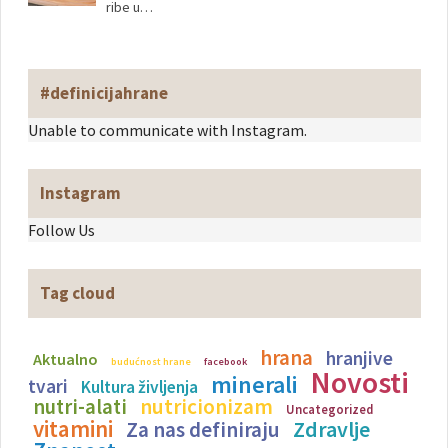
ribe u…
#definicijahrane
Unable to communicate with Instagram.
Instagram
Follow Us
Tag cloud
hrana
hranjive
Aktualno
budućnost hrane
facebook
Novosti
minerali
tvari
Kultura življenja
nutricionizam
nutri-alati
Uncategorized
vitamini
Zdravlje
Za nas definiraju