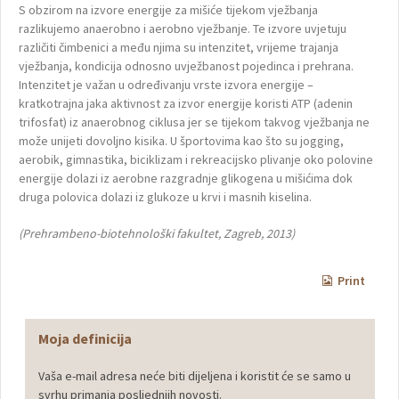
S obzirom na izvore energije za mišiće tijekom vježbanja
razlikujemo anaerobno i aerobno vježbanje. Te izvore uvjetuju
različiti čimbenici a među njima su intenzitet, vrijeme trajanja
vježbanja, kondicija odnosno uvježbanost pojedinca i prehrana.
Intenzitet je važan u određivanju vrste izvora energije –
kratkotrajna jaka aktivnost za izvor energije koristi ATP (adenin
trifosfat) iz anaerobnog ciklusa jer se tijekom takvog vježbanja ne
može unijeti dovoljno kisika. U športovima kao što su jogging,
aerobik, gimnastika, biciklizam i rekreacijsko plivanje oko polovine
energije dolazi iz aerobne razgradnje glikogena u mišićima dok
druga polovica dolazi iz glukoze u krvi i masnih kiselina.
(Prehrambeno-biotehnološki fakultet, Zagreb, 2013)
Print
Moja definicija
Vaša e-mail adresa neće biti dijeljena i koristit će se samo u
svrhu primanja posljednjih novosti.