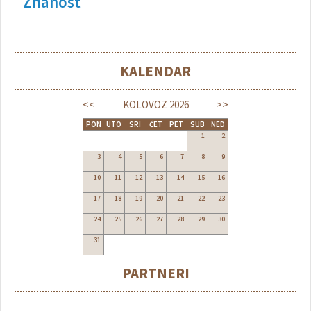
Znanost
KALENDAR
<<
>>
KOLOVOZ
2026
PON
UTO
SRI
ČET
PET
SUB
NED
1
2
3
4
5
6
7
8
9
10
11
12
13
14
15
16
17
18
19
20
21
22
23
24
25
26
27
28
29
30
31
PARTNERI