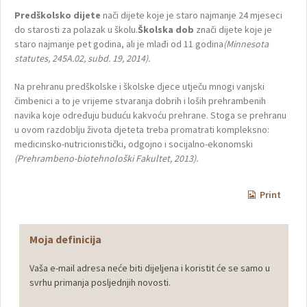
Predškolsko dijete
nači dijete koje je staro najmanje 24 mjeseci
do starosti za polazak u školu.
Školska dob
znači dijete koje je
staro najmanje pet godina, ali je mlađi od 11 godina
(Minnesota
statutes, 245A.02, subd. 19, 2014).
Na prehranu predškolske i školske djece utječu mnogi vanjski
čimbenici a to je vrijeme stvaranja dobrih i loših prehrambenih
navika koje određuju buduću kakvoću prehrane. Stoga se prehranu
u ovom razdoblju života djeteta treba promatrati kompleksno:
medicinsko-nutricionistički, odgojno i socijalno-ekonomski
(Prehrambeno-biotehnološki Fakultet, 2013).
Print
Moja definicija
Vaša e-mail adresa neće biti dijeljena i koristit će se samo u
svrhu primanja posljednjih novosti.