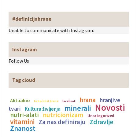
#definicijahrane
Unable to communicate with Instagram.
Instagram
Follow Us
Tag cloud
hrana
hranjive
Aktualno
budućnost hrane
facebook
Novosti
minerali
tvari
Kultura življenja
nutricionizam
nutri-alati
Uncategorized
vitamini
Zdravlje
Za nas definiraju
Znanost