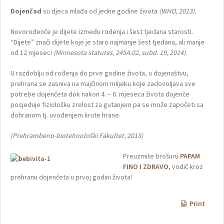
Dojenčad
su djeca mlađa od jedne godine života
(WHO, 2013).
Novorođenče je dijete između rođenja i šest tjedana starosti.
“Dijete” znači dijete koje je staro najmanje šest tjedana, ali manje
od 12 mjeseci
(Minnesota statutes, 245A.02, subd. 19, 2014)
.
U razdoblju od rođenja do prve godine života, u dojenaštvu,
prehrana se zasniva na majčinom mlijeku koje zadovoljava sve
potrebe dojenčeta dok nakon 4. – 6. mjeseca života dojenče
posjeduje fiziološku zrelost za gutanjem pa se može započeti sa
dohranom tj. uvođenjem krute hrane.
(Prehrambeno-biotehnološki Fakultet, 2013)
Preuzmite brošuru
PAPAM
FINO I ZDRAVO
, vodič kroz
prehranu dojenčeta u prvoj godini života!
Print