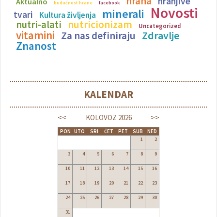
hrana
hranjive
Aktualno
budućnost hrane
facebook
Novosti
minerali
tvari
Kultura življenja
nutricionizam
nutri-alati
Uncategorized
vitamini
Zdravlje
Za nas definiraju
Znanost
KALENDAR
<<
>>
KOLOVOZ
2026
PON
UTO
SRI
ČET
PET
SUB
NED
1
2
3
4
5
6
7
8
9
10
11
12
13
14
15
16
17
18
19
20
21
22
23
24
25
26
27
28
29
30
31