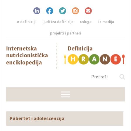
o definiciji
ljudi iza definicije
usluge
iz medija
projekti i partneri
Pubertet i adolescencija