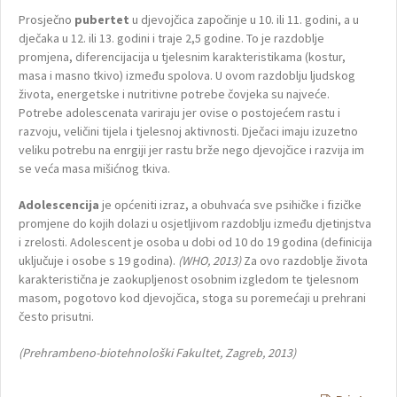
Prosječno
pubertet
u djevojčica započinje u 10. ili 11. godini, a u
dječaka u 12. ili 13. godini i traje 2,5 godine. To je razdoblje
promjena, diferencijacija u tjelesnim karakteristikama (kostur,
masa i masno tkivo) između spolova. U ovom razdoblju ljudskog
života, energetske i nutritivne potrebe čovjeka su najveće.
Potrebe adolescenata variraju jer ovise o postojećem rastu i
razvoju, veličini tijela i tjelesnoj aktivnosti. Dječaci imaju izuzetno
veliku potrebu na enrgiji jer rastu brže nego djevojčice i razvija im
se veća masa mišićnog tkiva.
Adolescencija
je općeniti izraz, a obuhvaća sve psihičke i fizičke
promjene do kojih dolazi u osjetljivom razdoblju između djetinjstva
i zrelosti. Adolescent je osoba u dobi od 10 do 19 godina (definicija
uključuje i osobe s 19 godina).
(WHO, 2013)
Za ovo razdoblje života
karakteristična je zaokupljenost osobnim izgledom te tjelesnom
masom, pogotovo kod djevojčica, stoga su poremećaji u prehrani
često prisutni.
(Prehrambeno-biotehnološki Fakultet, Zagreb, 2013)