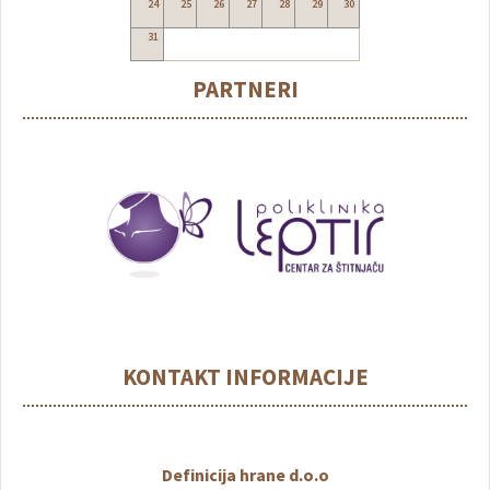
24
25
26
27
28
29
30
31
PARTNERI
KONTAKT INFORMACIJE
Definicija hrane d.o.o