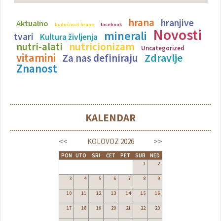
hrana
hranjive
Aktualno
budućnost hrane
facebook
Novosti
minerali
tvari
Kultura življenja
nutricionizam
nutri-alati
Uncategorized
vitamini
Zdravlje
Za nas definiraju
Znanost
KALENDAR
<<
>>
KOLOVOZ
2026
PON
UTO
SRI
ČET
PET
SUB
NED
1
2
3
4
5
6
7
8
9
10
11
12
13
14
15
16
17
18
19
20
21
22
23