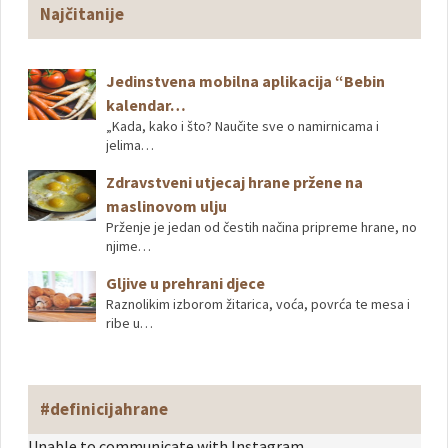
Najčitanije
Jedinstvena mobilna aplikacija “Bebin
kalendar…
„Kada, kako i što? Naučite sve o namirnicama i
jelima…
Zdravstveni utjecaj hrane pržene na
maslinovom ulju
Prženje je jedan od čestih načina pripreme hrane, no
njime…
Gljive u prehrani djece
Raznolikim izborom žitarica, voća, povrća te mesa i
ribe u…
#definicijahrane
Unable to communicate with Instagram.