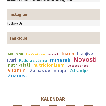
Instagram
Follow Us
Tag cloud
hrana
hranjive
Aktualno
budućnost hrane
facebook
Novosti
minerali
tvari
Kultura življenja
nutricionizam
nutri-alati
Uncategorized
vitamini
Zdravlje
Za nas definiraju
Znanost
KALENDAR