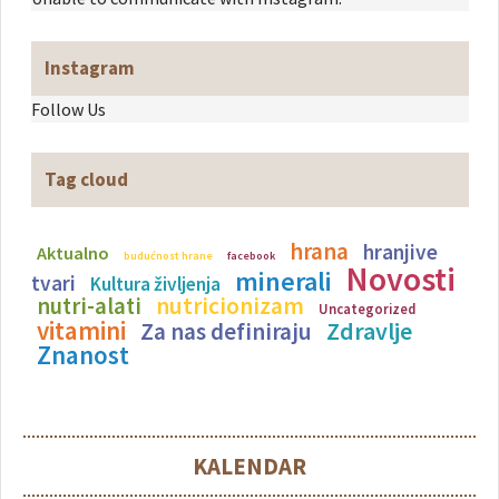
Instagram
Follow Us
Tag cloud
hrana
hranjive
Aktualno
budućnost hrane
facebook
Novosti
minerali
tvari
Kultura življenja
nutricionizam
nutri-alati
Uncategorized
vitamini
Zdravlje
Za nas definiraju
Znanost
KALENDAR