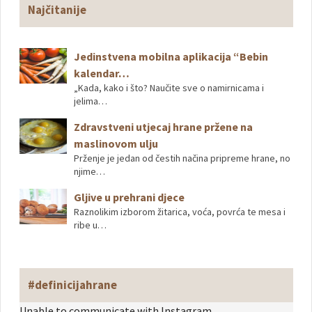
Najčitanije
Jedinstvena mobilna aplikacija “Bebin
kalendar…
„Kada, kako i što? Naučite sve o namirnicama i
jelima…
Zdravstveni utjecaj hrane pržene na
maslinovom ulju
Prženje je jedan od čestih načina pripreme hrane, no
njime…
Gljive u prehrani djece
Raznolikim izborom žitarica, voća, povrća te mesa i
ribe u…
#definicijahrane
Unable to communicate with Instagram.