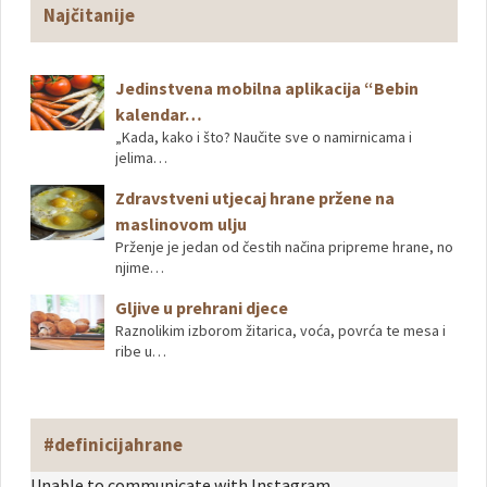
Najčitanije
Jedinstvena mobilna aplikacija “Bebin
kalendar…
„Kada, kako i što? Naučite sve o namirnicama i
jelima…
Zdravstveni utjecaj hrane pržene na
maslinovom ulju
Prženje je jedan od čestih načina pripreme hrane, no
njime…
Gljive u prehrani djece
Raznolikim izborom žitarica, voća, povrća te mesa i
ribe u…
#definicijahrane
Unable to communicate with Instagram.