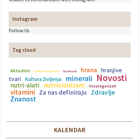
Instagram
Follow Us
Tag cloud
hrana
hranjive
Aktualno
budućnost hrane
facebook
Novosti
minerali
tvari
Kultura življenja
nutricionizam
nutri-alati
Uncategorized
vitamini
Zdravlje
Za nas definiraju
Znanost
KALENDAR