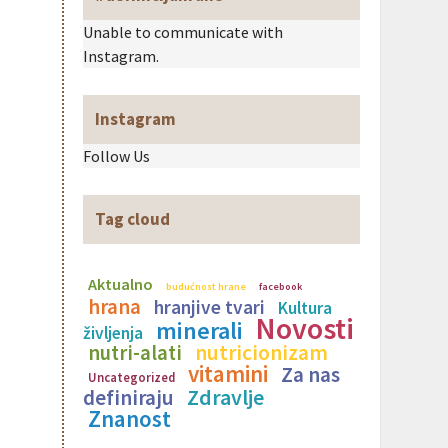
Unable to communicate with
Instagram.
Instagram
Follow Us
Tag cloud
Aktualno
budućnost hrane
facebook
hrana
hranjive tvari
Kultura
Novosti
minerali
življenja
nutricionizam
nutri-alati
vitamini
Za nas
Uncategorized
Zdravlje
definiraju
Znanost