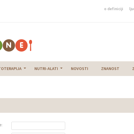
o definiciji
lju
TOTERAPIJA
NUTRI-ALATI
NOVOSTI
ZNANOST
e: