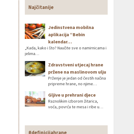
Najčitanije
Jedinstvena mobilna
aplikacija “Bebin
kalendar…
„Kada, kako i što? Naučite sve o namirnicama i
jelima…
Zdravstveni utjecaj hrane
pržene na maslinovom ulju
Prženje je jedan od čestih načina
pripreme hrane, no njime…
Gljive u prehrani djece
Raznolikim izborom žitarica,
voća, povrća te mesa i ribe u…
#definicijahrane