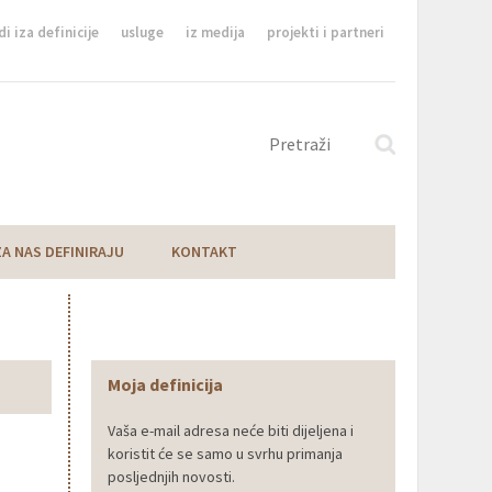
di iza definicije
usluge
iz medija
projekti i partneri
ZA NAS DEFINIRAJU
KONTAKT
Moja definicija
Vaša e-mail adresa neće biti dijeljena i
koristit će se samo u svrhu primanja
posljednjih novosti.