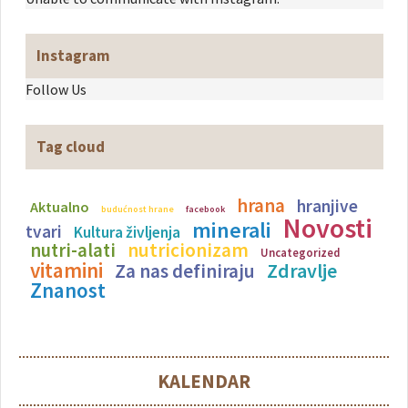
Instagram
Follow Us
Tag cloud
hrana
hranjive
Aktualno
budućnost hrane
facebook
Novosti
minerali
tvari
Kultura življenja
nutricionizam
nutri-alati
Uncategorized
vitamini
Zdravlje
Za nas definiraju
Znanost
KALENDAR