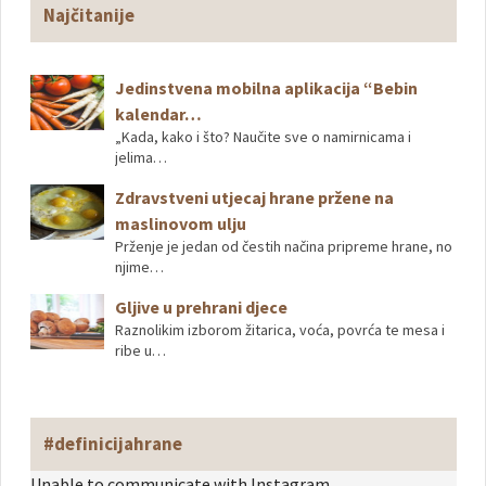
Najčitanije
Jedinstvena mobilna aplikacija “Bebin
kalendar…
„Kada, kako i što? Naučite sve o namirnicama i
jelima…
Zdravstveni utjecaj hrane pržene na
maslinovom ulju
Prženje je jedan od čestih načina pripreme hrane, no
njime…
Gljive u prehrani djece
Raznolikim izborom žitarica, voća, povrća te mesa i
ribe u…
#definicijahrane
Unable to communicate with Instagram.