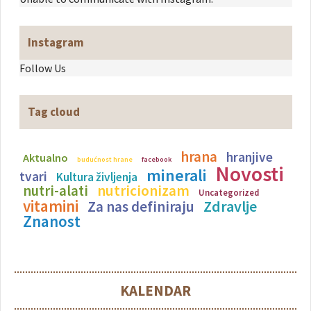
Instagram
Follow Us
Tag cloud
hrana
hranjive
Aktualno
budućnost hrane
facebook
Novosti
minerali
tvari
Kultura življenja
nutricionizam
nutri-alati
Uncategorized
vitamini
Zdravlje
Za nas definiraju
Znanost
KALENDAR