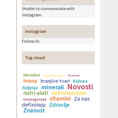
Unable to communicate with
Instagram.
Instagram
Follow Us
Tag cloud
Aktualno
budućnost hrane
facebook
hrana
hranjive tvari
Kultura
Novosti
minerali
življenja
nutricionizam
nutri-alati
vitamini
Za nas
Uncategorized
Zdravlje
definiraju
Znanost