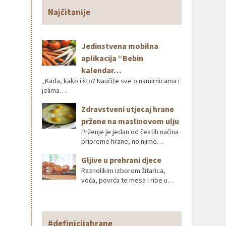
Najčitanije
Jedinstvena mobilna
aplikacija “Bebin
kalendar…
„Kada, kako i što? Naučite sve o namirnicama i
jelima…
Zdravstveni utjecaj hrane
pržene na maslinovom ulju
Prženje je jedan od čestih načina
pripreme hrane, no njime…
Gljive u prehrani djece
Raznolikim izborom žitarica,
voća, povrća te mesa i ribe u…
#definicijahrane