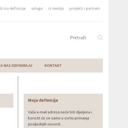
di iza definicije
usluge
iz medija
projekti i partneri
ZA NAS DEFINIRAJU
KONTAKT
Moja definicija
Vaša e-mail adresa neće biti dijeljena i
koristit će se samo u svrhu primanja
posljednjih novosti.