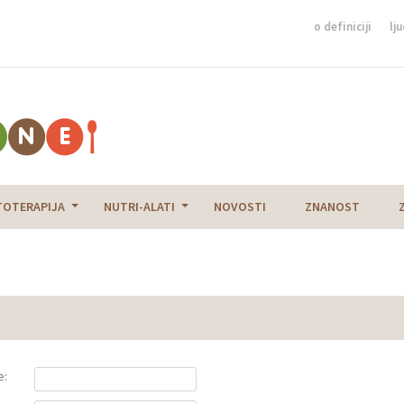
o definiciji
lju
TOTERAPIJA
NUTRI-ALATI
NOVOSTI
ZNANOST
e: