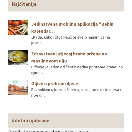
Najčitanije
Jedinstvena mobilna aplikacija “Bebin
kalendar…
„Kada, kako i što? Naučite sve o namirnicama i
jelima…
Zdravstveni utjecaj hrane pržene na
maslinovom ulju
Prženje je jedan od čestih načina pripreme hrane, no
njime…
Gljive u prehrani djece
Raznolikim izborom žitarica, voća, povrća te mesa i
ribe u…
#definicijahrane
Unable to communicate with Instagram.