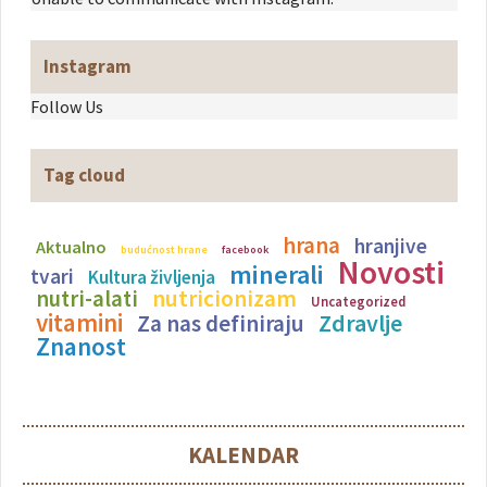
Instagram
Follow Us
Tag cloud
hrana
hranjive
Aktualno
budućnost hrane
facebook
Novosti
minerali
tvari
Kultura življenja
nutricionizam
nutri-alati
Uncategorized
vitamini
Zdravlje
Za nas definiraju
Znanost
KALENDAR