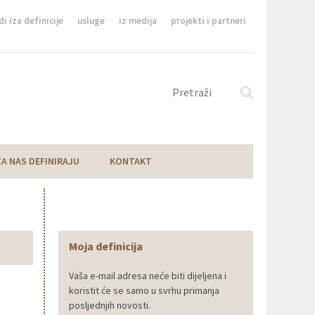
di iza definicije
usluge
iz medija
projekti i partneri
ZA NAS DEFINIRAJU
KONTAKT
Moja definicija
Vaša e-mail adresa neće biti dijeljena i
koristit će se samo u svrhu primanja
posljednjih novosti.