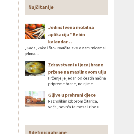
Najčitanije
Jedinstvena mobilna
aplikacija “Bebin
kalendar…
„Kada, kako i što? Naučite sve o namirnicama i
jelima…
Zdravstveni utjecaj hrane
pržene na maslinovom ulju
Prženje je jedan od čestih načina
pripreme hrane, no njime…
Gljive u prehrani djece
Raznolikim izborom žitarica,
voća, povrća te mesa i ribe u…
#definicijahrane