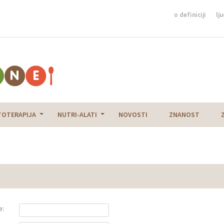
o definiciji
lju
TOTERAPIJA
NUTRI-ALATI
NOVOSTI
ZNANOST
e: