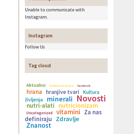
Unable to communicate with
Instagram.
Instagram
Follow Us
Tag cloud
Aktualno
budućnost hrane
facebook
hrana
hranjive tvari
Kultura
Novosti
minerali
življenja
nutricionizam
nutri-alati
vitamini
Za nas
Uncategorized
Zdravlje
definiraju
Znanost