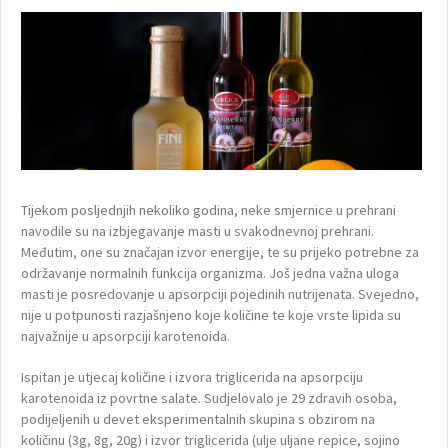
Tijekom posljednjih nekoliko godina, neke smjernice u prehrani
navodile su na izbjegavanje masti u svakodnevnoj prehrani.
Međutim, one su značajan izvor energije, te su prijeko potrebne za
održavanje normalnih funkcija organizma. Još jedna važna uloga
masti je posredovanje u apsorpciji pojedinih nutrijenata. Svejedno,
nije u potpunosti razjašnjeno koje količine te koje vrste lipida su
najvažnije u apsorpciji karotenoida.
Ispitan je utjecaj količine i izvora triglicerida na apsorpciju
karotenoida iz povrtne salate. Sudjelovalo je 29 zdravih osoba,
podijeljenih u devet eksperimentalnih skupina s obzirom na
količinu (3g, 8g, 20g) i izvor triglicerida (ulje uljane repice, sojino