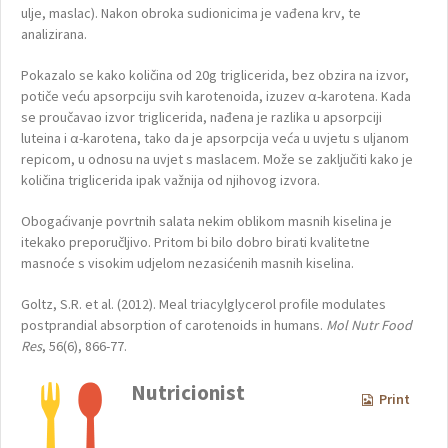
ulje, maslac). Nakon obroka sudionicima je vađena krv, te
analizirana.
Pokazalo se kako količina od 20g triglicerida, bez obzira na izvor,
potiče veću apsorpciju svih karotenoida, izuzev α-karotena. Kada
se proučavao izvor triglicerida, nađena je razlika u apsorpciji
luteina i α-karotena, tako da je apsorpcija veća u uvjetu s uljanom
repicom, u odnosu na uvjet s maslacem. Može se zaključiti kako je
količina triglicerida ipak važnija od njihovog izvora.
Obogaćivanje povrtnih salata nekim oblikom masnih kiselina je
itekako preporučljivo. Pritom bi bilo dobro birati kvalitetne
masnoće s visokim udjelom nezasićenih masnih kiselina.
Goltz, S.R. et al. (2012). Meal triacylglycerol profile modulates
postprandial absorption of carotenoids in humans.
Mol Nutr Food
Res
, 56(6), 866-77.
Nutricionist
Print