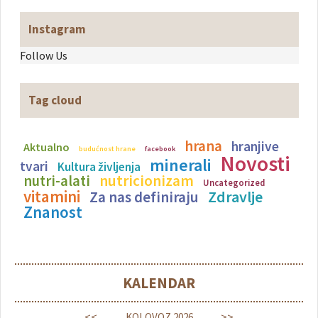
Instagram
Follow Us
Tag cloud
hrana
hranjive
Aktualno
budućnost hrane
facebook
Novosti
minerali
tvari
Kultura življenja
nutricionizam
nutri-alati
Uncategorized
vitamini
Zdravlje
Za nas definiraju
Znanost
KALENDAR
<<
>>
KOLOVOZ
2026