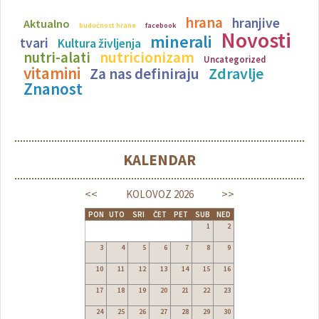
hrana
hranjive
Aktualno
budućnost hrane
facebook
Novosti
minerali
tvari
Kultura življenja
nutricionizam
nutri-alati
Uncategorized
vitamini
Zdravlje
Za nas definiraju
Znanost
KALENDAR
<<
>>
KOLOVOZ
2026
PON
UTO
SRI
ČET
PET
SUB
NED
1
2
3
4
5
6
7
8
9
10
11
12
13
14
15
16
17
18
19
20
21
22
23
24
25
26
27
28
29
30