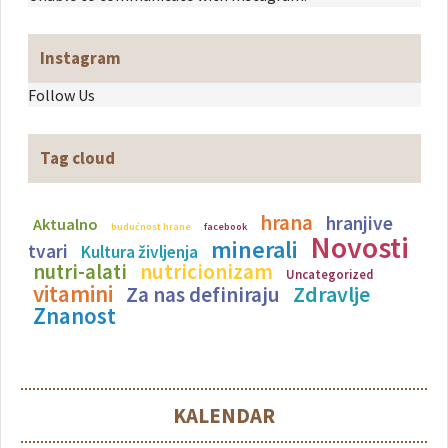
Instagram
Follow Us
Tag cloud
hrana
hranjive
Aktualno
budućnost hrane
facebook
Novosti
minerali
tvari
Kultura življenja
nutricionizam
nutri-alati
Uncategorized
vitamini
Zdravlje
Za nas definiraju
Znanost
KALENDAR