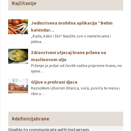
Najčitanije
Jedinstvena mobilna aplikacija “Bebin
kalendar…
„Kada, kako i što? Naučite sve o namirnicama i
jelima…
Zdravstveni utjecaj hrane pržene na
maslinovom ulju
Prženje je jedan od čestih načina pripreme hrane, no
njime…
Gljive u prehrani djece
Raznolikim izborom žitarica, voća, povrća te mesa i
ribe u…
#definicijahrane
Unable to communicate with Instagram.