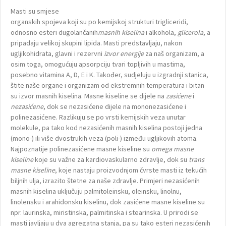
Masti su smjese
organskih spojeva koji su po kemijskoj strukturi trigliceridi,
odnosno esteri dugolančanih
masnih kiselina
i alkohola,
glicerola
, a
pripadaju velikoj skupini lipida. Masti predstavljaju, nakon
ugljikohidrata, glavni i rezervni
izvor energije
za naš organizam, a
osim toga, omogućuju apsorpciju tvari topljivih u mastima,
posebno vitamina A, D, E i K. Također, sudjeluju u izgradnji stanica,
štite naše organe i organizam od ekstremnih temperatura i bitan
su izvor masnih kiselina. Masne kiseline se dijele na
zasićene
i
nezasićene
, dok se nezasićene dijele na mononezasićene i
polinezasićene. Razlikuju se po vrsti kemijskih veza unutar
molekule, pa tako kod nezasićenih masnih kiselina postoji jedna
(mono-) ili više dvostrukih veza (poli-) između ugljikovih atoma.
Najpoznatije polinezasićene masne kiseline su
omega masne
kiseline
koje su važne za kardiovaskularno zdravlje, dok su
trans
masne kiseline
, koje nastaju proizvodnjom čvrste masti iz tekućih
biljnih ulja, izrazito štetne za naše zdravlje. Primjeri nezasićenih
masnih kiselina uključuju palmitoleinsku, oleinsku, linolnu,
linolensku i arahidonsku kiselinu, dok zasićene masne kiseline su
npr. laurinska, miristinska, palmitinska i stearinska. U prirodi se
masti javljaju u dva agregatna stanja, pa su tako esteri nezasićenih