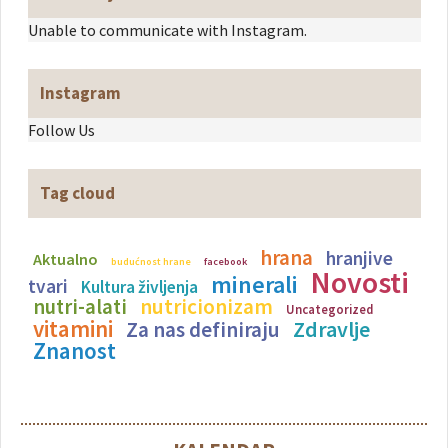
Unable to communicate with Instagram.
Instagram
Follow Us
Tag cloud
hrana
hranjive
Aktualno
budućnost hrane
facebook
Novosti
minerali
tvari
Kultura življenja
nutricionizam
nutri-alati
Uncategorized
vitamini
Zdravlje
Za nas definiraju
Znanost