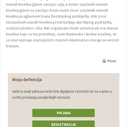
masnih kiselina glavni sastojci
ulja
, a esteri zasićenih masnih
kiselina glavni su sastojci
krute masti
. Izvor zasićenih masnih
kiselina je uglavnom hrana životinjskog podrijetla, dok izvor
nezasićenih masnih kiselina predstavljaju ulja biljnog podrijetla,
orašasti plodovi i riba. Naš organizam može sintetizirati sve masne
kiseline koje su mu potrebne, osim linolenske i linolne kiseline, te
se one nazivaju
esencijalnim masnim kiselinama
i moraju se unositi
hranom.
Print
Moja definicija
Vaša e-mail adresa neće biti dijeljena i koristit će se samo u
svrhu primanja posljednjih novosti.
PRIJAVA
REGISTRACIJA