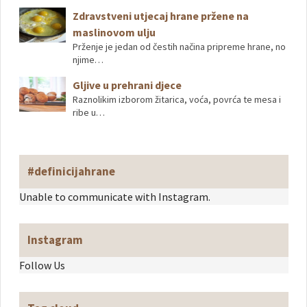
Zdravstveni utjecaj hrane pržene na
maslinovom ulju
Prženje je jedan od čestih načina pripreme hrane, no
njime…
Gljive u prehrani djece
Raznolikim izborom žitarica, voća, povrća te mesa i
ribe u…
#definicijahrane
Unable to communicate with Instagram.
Instagram
Follow Us