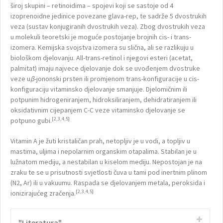
široj skupini – retinoidima – spojevi koji se sastoje od 4
izoprenoidne jedinice povezane glava-rep, te sadrže 5 dvostrukih
veza (sustav konjugiranih dvostrukih veza). Zbog dvostrukih veza
u molekuli teoretski je moguće postojanje brojnih cis- i trans-
izomera. Kemijska svojstva izomera su slična, ali se razlikuju u
biološkom djelovanju. All-trans-retinol i njegovi esteri (acetat,
palmitat) imaju najvece djelovanje dok se uvođenjem dvostruke
veze u
β
-jononski prsten ili promjenom trans-konfiguracije u cis-
konfiguraciju vitaminsko djelovanje smanjuje. Djelomičnim ili
potpunim hidrogeniranjem, hidroksiliranjem, dehidratiranjem ili
oksidativnim cijepanjem C-C veze vitaminsko djelovanje se
[2,3,4,5]
potpuno gubi.
Vitamin A je žuti kristaličan prah, netopljiv je u vodi, a topljiv u
mastima, uljima i nepolarnim organskim otapalima. Stabilan je u
lužnatom mediju, a nestabilan u kiselom mediju. Nepostojan je na
zraku te se u prisutnosti svjetlosti čuva u tami pod inertnim plinom
(N2, Ar) ili u vakuumu. Raspada se djelovanjem metala, peroksida i
[2,3,4,5]
ionizirajućeg zračenja.
"Literatura"