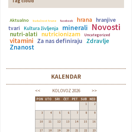
Tag cloud
hrana
hranjive
Aktualno
budućnost hrane
facebook
Novosti
minerali
tvari
Kultura življenja
nutricionizam
nutri-alati
Uncategorized
vitamini
Zdravlje
Za nas definiraju
Znanost
KALENDAR
<<
>>
KOLOVOZ
2026
PON
UTO
SRI
ČET
PET
SUB
NED
1
2
3
4
5
6
7
8
9
10
11
12
13
14
15
16
17
18
19
20
21
22
23