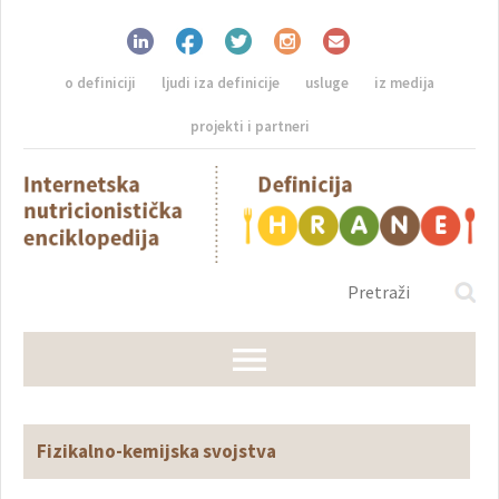
o definiciji
ljudi iza definicije
usluge
iz medija
projekti i partneri
Fizikalno-kemijska svojstva