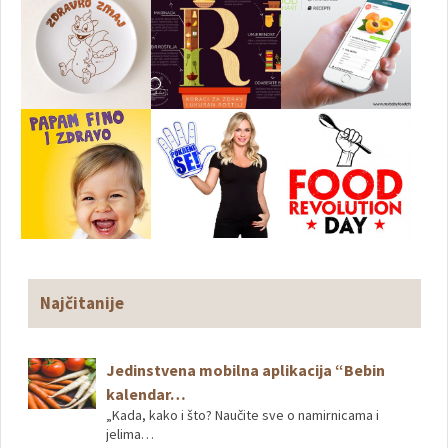
Najčitanije
Jedinstvena mobilna aplikacija “Bebin
kalendar…
„Kada, kako i što? Naučite sve o namirnicama i
jelima…