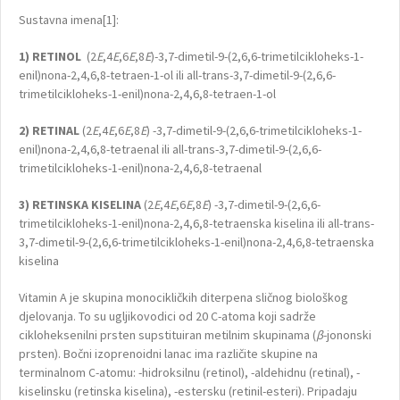
Sustavna imena[1]:
1) RETINOL
(2
E
,4
E
,6
E
,8
E
)-3,7-dimetil-9-(2,6,6-trimetilcikloheks-1-
enil)nona-2,4,6,8-tetraen-1-ol ili all-trans-3,7-dimetil-9-(2,6,6-
trimetilcikloheks-1-enil)nona-2,4,6,8-tetraen-1-ol
2) RETINAL
(2
E
,4
E
,6
E
,8
E
) -3,7-dimetil-9-(2,6,6-trimetilcikloheks-1-
enil)nona-2,4,6,8-tetraenal ili all-trans-3,7-dimetil-9-(2,6,6-
trimetilcikloheks-1-enil)nona-2,4,6,8-tetraenal
3) RETINSKA KISELINA
(2
E
,4
E
,6
E
,8
E
) -3,7-dimetil-9-(2,6,6-
trimetilcikloheks-1-enil)nona-2,4,6,8-tetraenska kiselina ili all-trans-
3,7-dimetil-9-(2,6,6-trimetilcikloheks-1-enil)nona-2,4,6,8-tetraenska
kiselina
Vitamin A je skupina monocikličkih diterpena sličnog biološkog
djelovanja. To su ugljikovodici od 20 C-atoma koji sadrže
cikloheksenilni prsten supstituiran metilnim skupinama (
β
-jononski
prsten). Bočni izoprenoidni lanac ima različite skupine na
terminalnom C-atomu: -hidroksilnu (retinol), -aldehidnu (retinal), -
kiselinsku (retinska kiselina), -estersku (retinil-esteri). Pripadaju