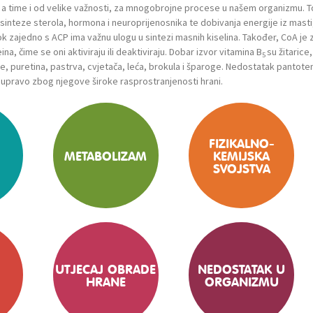
i, a time i od velike važnosti, za mnogobrojne procese u našem organizmu. T
sinteze sterola, hormona i neuroprijenosnika te dobivanja energije iz masti
dok zajedno s ACP ima važnu ulogu u sintezi masnih kiselina. Također, CoA je 
na, čime se oni aktiviraju ili deaktiviraju. Dobar izvor vitamina B
su žitarice,
5
e, puretina, pastrva, cvjetača, leća, brokula i šparoge. Nedostatak pantot
k upravo zbog njegove široke rasprostranjenosti hrani.
FIZIKALNO-
METABOLIZAM
KEMIJSKA
SVOJSTVA
UTJECAJ OBRADE
NEDOSTATAK U
HRANE
ORGANIZMU