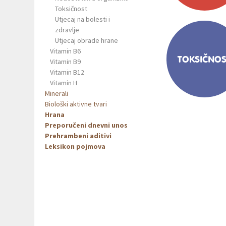
Toksičnost
Utjecaj na bolesti i
zdravlje
Utjecaj obrade hrane
Vitamin B6
TOKSIČNOS
Vitamin B9
Vitamin B12
Vitamin H
Minerali
Biološki aktivne tvari
Hrana
Preporučeni dnevni unos
Prehrambeni aditivi
Leksikon pojmova