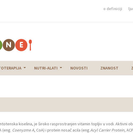
o definiciji
lju
TOTERAPIJA
NUTRI-ALATI
NOVOSTI
ZNANOST
ntotenska kiselina, je široko rasprostranjen vitamin topljiv u vodi. Aktivni obl
A (eng.
Coenyzme A
, CoA) i protein nosač acila (eng.
Acyl Carrier Protein
, ACP