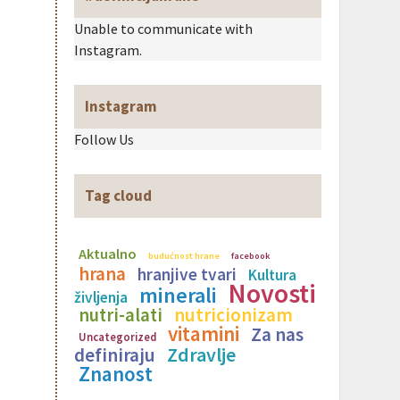
Unable to communicate with
Instagram.
Instagram
Follow Us
Tag cloud
Aktualno
budućnost hrane
facebook
hrana
hranjive tvari
Kultura
Novosti
minerali
življenja
nutricionizam
nutri-alati
vitamini
Za nas
Uncategorized
Zdravlje
definiraju
Znanost