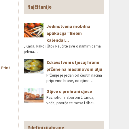
Najčitanije
Jedinstvena mobilna
aplikacija “Bebin
kalendar…
„Kada, kako i što? Naučite sve o namirnicama i
jelima…
Zdravstveni utjecaj hrane
Print
pržene na maslinovom ulju
Prženje je jedan od čestih načina
pripreme hrane, no njime…
Gljive u prehrani djece
Raznolikim izborom žitarica,
voća, povrća te mesa i ribe u…
#definicijahrane