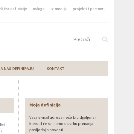
di iza definicije
usluge
iz medija
projekti i partneri
ZA NAS DEFINIRAJU
KONTAKT
Moja definicija
Vaša e-mail adresa neće biti dijeljena i
koristit će se samo u svrhu primanja
ici
posljednjih novosti.
).