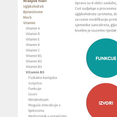
Hranjive tvari
Upravo su ti oblici zaslužn
Ugljikohidrati
CoA sudjeluje u procesima 
Bjelančevine
ugljikohidrata i proteina, 
Masti
za razne modifikacije protei
Vitamini
sjemenke suncokreta, gljiv
Vitamin A
kiseline je izuzetno rijeda
Vitamin D
Vitamin E
Vitamin K
Vitamin C
Vitamin B1
FUNKCIJE
Vitamin B2
Vitamin B3
Vitamin B5
Fizikalno-kemijska
svojstva
Funkcije
Izvori
Metabolizam
IZVORI
Moguće interakcije s
lijekovima
Nedostatak u organizmu