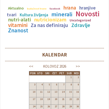
hrana
hranjive
Aktualno
budućnost hrane
facebook
Novosti
minerali
tvari
Kultura življenja
nutricionizam
nutri-alati
Uncategorized
vitamini
Zdravlje
Za nas definiraju
Znanost
KALENDAR
<<
>>
KOLOVOZ
2026
PON
UTO
SRI
ČET
PET
SUB
NED
1
2
3
4
5
6
7
8
9
10
11
12
13
14
15
16
17
18
19
20
21
22
23
24
25
26
27
28
29
30