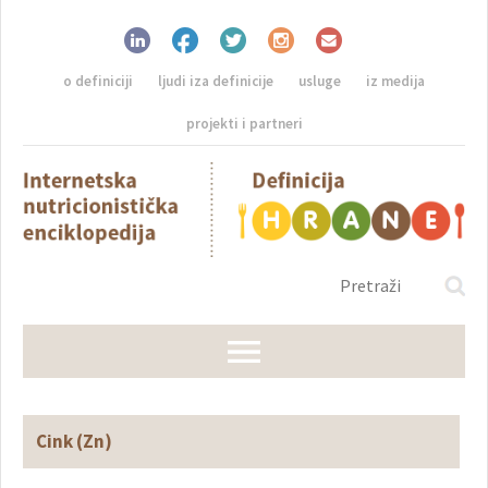
o definiciji
ljudi iza definicije
usluge
iz medija
projekti i partneri
Cink (Zn)