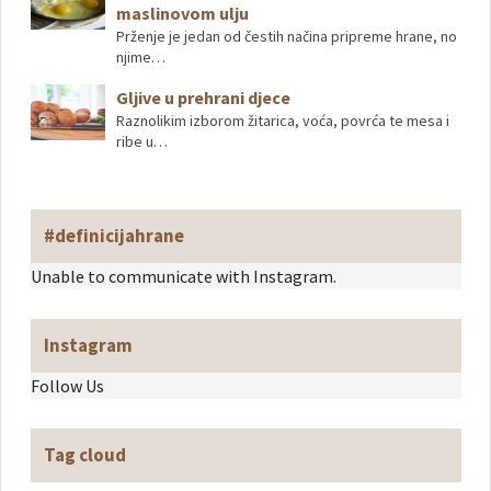
maslinovom ulju
Prženje je jedan od čestih načina pripreme hrane, no
njime…
Gljive u prehrani djece
Raznolikim izborom žitarica, voća, povrća te mesa i
ribe u…
#definicijahrane
Unable to communicate with Instagram.
Instagram
Follow Us
Tag cloud