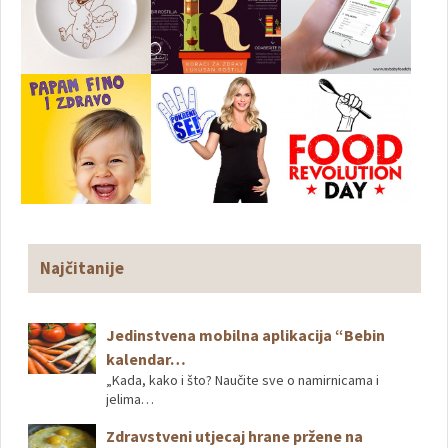
Najčitanije
Jedinstvena mobilna aplikacija “Bebin
kalendar…
„Kada, kako i što? Naučite sve o namirnicama i
jelima…
Zdravstveni utjecaj hrane pržene na