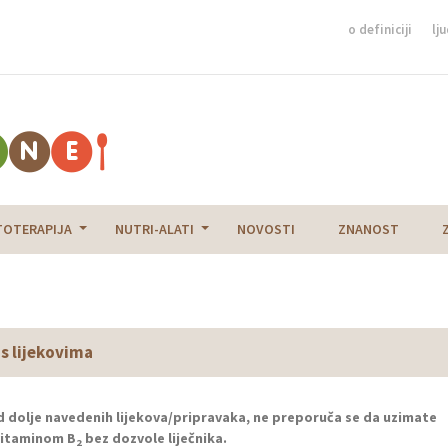
o definiciji
lju
TOTERAPIJA
NUTRI-ALATI
NOVOSTI
ZNANOST
s lijekovima
od dolje navedenih lijekova/pripravaka, ne preporuča se da uzimate
vitaminom B
bez dozvole liječnika.
2