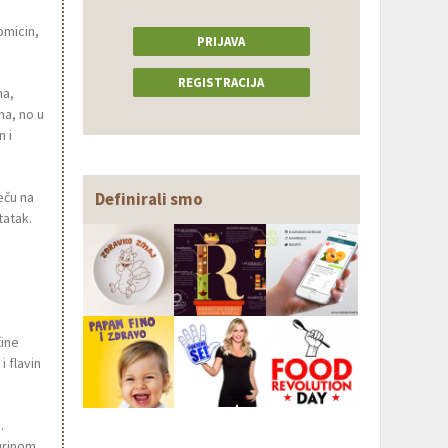
omicin,
PRIJAVA
]
REGISTRACIJA
ma,
na, no u
 i
ječu na
Definirali smo
tatak.
čine
 flavin
.
urinom.