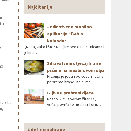
Najčitanije
 u
ju i
Jedinstvena mobilna
aplikacija “Bebin
kalendar…
„Kada, kako i što? Naučite sve o namirnicama i
t.
jelima…
Zdravstveni utjecaj hrane
no
pržene na maslinovom ulju
Prženje je jedan od čestih načina
pripreme hrane, no njime…
Gljive u prehrani djece
Raznolikim izborom žitarica,
etvorbu
voća, povrća te mesa i ribe u…
n,
#definicijahrane