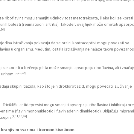
e riboflavina mogu smanjiti učinkovitost metotreksata, lijeka koji se korsti
munih bolesti (reumatoidni artritis). Također, ovaj lijek može ometati apsorpci
,16]
jedina istraživanja pokazuju da se oralni kontraceptivi mogu povezati sa
lavina u organizmu. Međutim, ostala istraživanja ne nalaze takvu povezanos
ji se koristi u liječenju gihta može smanjiti apsorpciju riboflavina, ali i značaj
[5,21,22]
e urinom.
padaju skupini tiazida, kao što je hidroklorotiazid, mogu povećati izlučivanje
–
Triciklički antidepresivi mogu smanjiti apsorpciju riboflavina i inhibiraju pr
nzime (flavin mononukleotid i flavin adenin dinukleotid). Uključuju imiprami
[9,11,25,26]
oksepin.
 hranjivim tvarima i bornom kiselinom