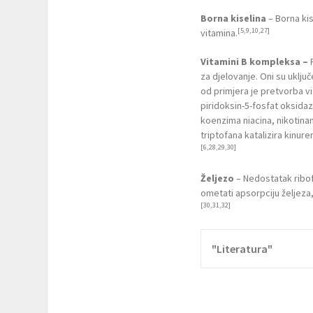
Borna kiselina
– Borna kis
[5,9,10,27]
vitamina.
Vitamini B kompleksa –
za djelovanje. Oni su uklju
od primjera je pretvorba v
piridoksin-5-fosfat oksidaz
koenzima niacina, nikotinam
triptofana katalizira kinur
[6,28,29,30]
Željezo
– Nedostatak ribof
ometati apsorpciju željeza,
[30,31,32]
"Literatura"