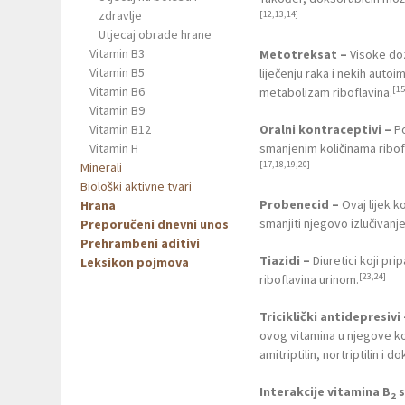
zdravlje
[12,13,14]
Utjecaj obrade hrane
Vitamin B3
Metotreksat –
Visoke doz
Vitamin B5
liječenju raka i nekih autoi
[15
Vitamin B6
metabolizam riboflavina.
Vitamin B9
Vitamin B12
Oralni kontraceptivi –
Po
Vitamin H
smanjenim količinama ribof
[17,18,19,20]
Minerali
Biološki aktivne tvari
Probenecid –
Ovaj lijek ko
Hrana
smanjiti njegovo izlučivanj
Preporučeni dnevni unos
Prehrambeni aditivi
Tiazidi –
Diuretici koji pri
Leksikon pojmova
[23,24]
riboflavina urinom.
Triciklički antidepresivi 
ovog vitamina u njegove koe
amitriptilin, nortriptilin i d
Interakcije vitamina B
s
2