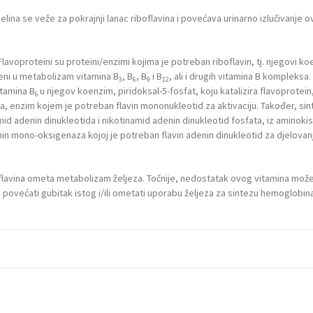
elina se veže za pokrajnji lanac riboflavina i povećava urinarno izlučivanje 
Flavoproteini su proteini/enzimi kojima je potreban riboflavin, tj. njegovi ko
čeni u metabolizam vitamina B
, B
, B
i B
, ali i drugih vitamina B kompleksa
3
6
9
12
itamina B
u njegov koenzim, piridoksal-5-fosfat, koju katalizira flavoprotein
6
a, enzim kojem je potreban flavin mononukleotid za aktivaciju. Također, sin
id adenin dinukleotida i nikotinamid adenin dinukleotid fosfata, iz aminokis
enin mono-oksigenaza kojoj je potreban flavin adenin dinukleotid za djelovan
lavina ometa metabolizam željeza. Točnije, nedostatak ovog vitamina mož
 povećati gubitak istog i/ili ometati uporabu željeza za sintezu hemoglobina