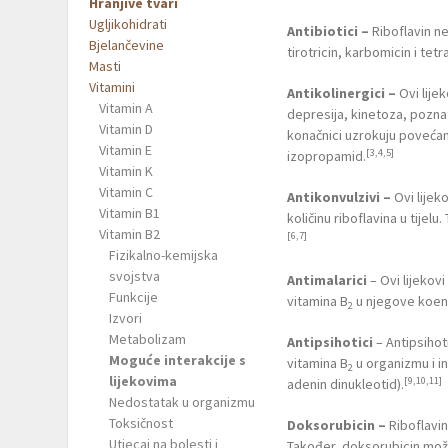
Hranjive tvari
Ugljikohidrati
Antibiotici –
Riboflavin ne
Bjelančevine
tirotricin, karbomicin i tetr
Masti
Vitamini
Antikolinergici –
Ovi lijek
Vitamin A
depresija, kinetoza, poznat
Vitamin D
konačnici uzrokuju povećanj
Vitamin E
[3,4,5]
izopropamid.
Vitamin K
Vitamin C
Antikonvulzivi –
Ovi lijek
Vitamin B1
količinu riboflavina u tije
Vitamin B2
[6,7]
Fizikalno-kemijska
svojstva
Antimalarici
– Ovi lijekovi
Funkcije
vitamina B
u njegove koenzi
2
Izvori
Metabolizam
Antipsihotici
– Antipsihoti
Moguće interakcije s
vitamina B
u organizmu i in
2
lijekovima
[9,10,11]
adenin dinukleotid).
Nedostatak u organizmu
Toksičnost
Doksorubicin –
Riboflavin 
Utjecaj na bolesti i
Također, doksorubicin može