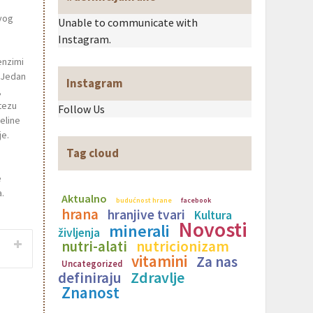
ovog
Unable to communicate with
Instagram.
enzimi
. Jedan
Instagram
,
tezu
Follow Us
eline
je.
Tag cloud
e
.
Aktualno
budućnost hrane
facebook
hrana
hranjive tvari
Kultura
Novosti
minerali
življenja
nutricionizam
nutri-alati
vitamini
Za nas
Uncategorized
Zdravlje
definiraju
Znanost