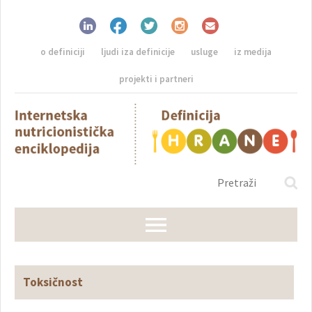
o definiciji
ljudi iza definicije
usluge
iz medija
projekti i partneri
Toksičnost