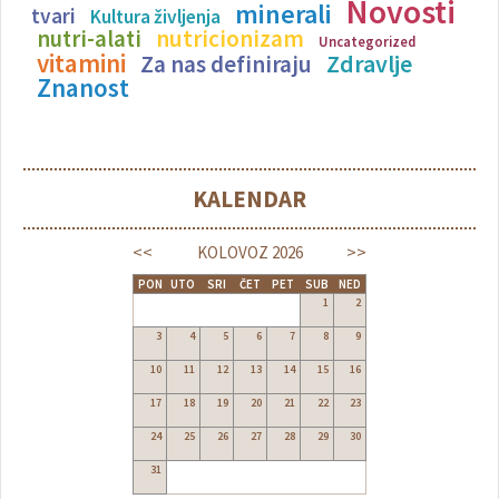
Novosti
minerali
tvari
Kultura življenja
nutricionizam
nutri-alati
Uncategorized
vitamini
Zdravlje
Za nas definiraju
Znanost
KALENDAR
<<
>>
KOLOVOZ
2026
PON
UTO
SRI
ČET
PET
SUB
NED
1
2
3
4
5
6
7
8
9
10
11
12
13
14
15
16
17
18
19
20
21
22
23
24
25
26
27
28
29
30
31