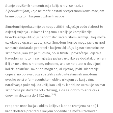
Stanje povišenih koncentracija kalija u krvi se naziva
hiperkalemijom
, koje ne može nastati pretjeranom konzumacijom
hrane bogatom kalijem u zdravih osoba.
Simptomi hiperkalemije su nespecifični i uključuju opću slabost te
osjećaj trnjenja u rukama i nogama. Ozbiljnije komplikacije
hiperkalemije uključuju nenormalan srčani ritam (aritmija), koji može
uzrokovati opasan zastoj srca. Simptomi koji se mogu javiti uslijed
uzimanja dodataka prehrani s kalijem uključuju i gastrointestinalne
simptome, kao što je mučnina, bol u trbuhu, povraćanje i dijareja.
Navedeni simptomi se najčešće javljaju ukoliko se dodatak prehrani
ili lijek ne uzima s hranom, odnosno, ako se ne otopi u dovoljnoj
količini tekućine. Također, mogu se, ali rijetko, javiti i ulceracije
crijeva, no pojava ovog i ostalih gastrointestinalnih simptoma
uvelike ovisi o farmaceutskom obliku u kojem se kalij uzima.
Istraživanja pokazuju da kalij, kao kalijev klorid, ne uzrokuje pojavu
simptoma pri dozama od 2 340 mg, a da se dobro tolerira čak i u
[1-8]
dnevnim dozama do 7 820 mg.
Pretjeran unos kalija u obliku kalijeva klorida (zamjena za sol) ili
kroz dodatke prehrani s kalijem općenito ne može uzrokovati