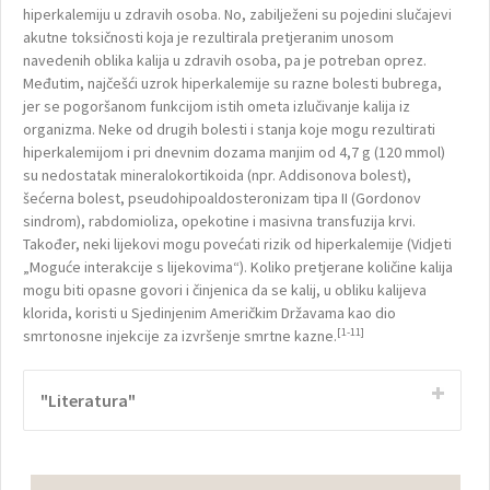
hiperkalemiju u zdravih osoba. No, zabilježeni su pojedini slučajevi
akutne toksičnosti koja je rezultirala pretjeranim unosom
navedenih oblika kalija u zdravih osoba, pa je potreban oprez.
Međutim, najčešći uzrok hiperkalemije su razne bolesti bubrega,
jer se pogoršanom funkcijom istih ometa izlučivanje kalija iz
organizma. Neke od drugih bolesti i stanja koje mogu rezultirati
hiperkalemijom i pri dnevnim dozama manjim od 4,7 g (120 mmol)
su nedostatak mineralokortikoida (npr. Addisonova bolest),
šećerna bolest, pseudohipoaldosteronizam tipa II (Gordonov
sindrom), rabdomioliza, opekotine i masivna transfuzija krvi.
Također, neki lijekovi mogu povećati rizik od hiperkalemije (Vidjeti
„Moguće interakcije s lijekovima“). Koliko pretjerane količine kalija
mogu biti opasne govori i činjenica da se kalij, u obliku kalijeva
klorida, koristi u Sjedinjenim Američkim Državama kao dio
[1-11]
smrtonosne injekcije za izvršenje smrtne kazne.
"Literatura"