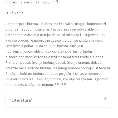
[1-10]
bubrezima, mišićima i mozgu.
Izlučivanje
Reapsorpcija biotina u bubrezima ima važnu ulogu u homeostazi
biotina i njegovom očuvanju. Reapsorpcija se odvija aktivnim
prijenosom ovisnim o natriju, dakle, sličnim kao i u crijevima. Tek
kada je proces reapsorpcije zasićen, biotin se izlučuje urinom.
Istraživanja pokazuju da se 30 % biotina izlučuje u
nepromijenjenom obliku, dok ostatak čine bisnorbiotin i
bisnorbiotin metil keton te ostali metaboliti razgradnje biotina.
Primaran put izlučivanja biotina jest izlučivanje urinom, dok se
izrazito male količine biotina unešenog hranom pojavljuju u fecesu.
Značajne količine biotina u fecesu potječu iz sinteze pomoću
crijevnih bakterija. Također, biocitin, koji nije razgrađen uz pomoć
[1-10,14,15]
biotinidaze, izlučuje se urinom.
"Literatura"