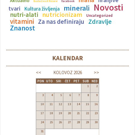
hrana
hranjive
Aktualno
budućnost hrane
facebook
Novosti
minerali
tvari
Kultura življenja
nutricionizam
nutri-alati
Uncategorized
vitamini
Zdravlje
Za nas definiraju
Znanost
KALENDAR
<<
>>
KOLOVOZ
2026
PON
UTO
SRI
ČET
PET
SUB
NED
1
2
3
4
5
6
7
8
9
10
11
12
13
14
15
16
17
18
19
20
21
22
23
24
25
26
27
28
29
30
31