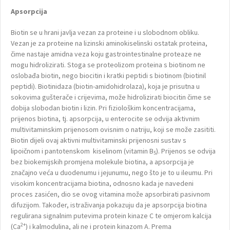
Apsorpcija
Biotin se u hrani javlja vezan za proteine i u slobodnom obliku.
Vezan je za proteine na lizinski aminokiselinski ostatak proteina,
čime nastaje amidna veza koju gastrointestinalne proteaze ne
mogu hidrolizirati. Stoga se proteolizom proteina s biotinom ne
oslobađa biotin, nego biocitin i kratki peptidi s biotinom (biotinil
peptidi). Biotinidaza (biotin-amidohidrolaza), koja je prisutna u
sokovima gušterače i crijevima, može hidrolizirati biocitin čime se
dobija slobodan biotin i lizin. Pri fiziološkim koncentracijama,
prijenos biotina, tj. apsorpcija, u enterocite se odvija aktivnim
multivitaminskim prijenosom ovisnim o natriju, koji se može zasititi.
Biotin dijeli ovaj aktivni multivitaminski prijenosni sustav s
lipoičnom i pantotenskom kiselinom (vitamin B
). Prijenos se odvija
5
bez biokemijskih promjena molekule biotina, a apsorpcija je
značajno veća u duodenumu i jejunumu, nego što je to u ileumu. Pri
visokim koncentracijama biotina, odnosno kada je navedeni
proces zasićen, dio se ovog vitamina može apsorbirati pasivnom
difuzijom. Također, istraživanja pokazuju da je apsorpcija biotina
regulirana signalnim putevima protein kinaze C te omjerom kalcija
2+
(Ca
) i kalmodulina, ali ne i protein kinazom A. Prema