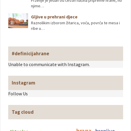
Prženje je jedan od čestih načina pripreme hrane, no
njime…
Gljive u prehrani djece
Raznolikim izborom žitarica, voća, povrća te mesa i
ribe u…
#definicijahrane
Unable to communicate with Instagram.
Instagram
Follow Us
Tag cloud