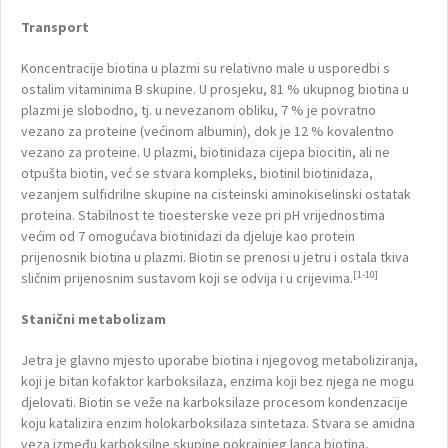
Transport
Koncentracije biotina u plazmi su relativno male u usporedbi s
ostalim vitaminima B skupine. U prosjeku, 81 % ukupnog biotina u
plazmi je slobodno, tj. u nevezanom obliku, 7 % je povratno
vezano za proteine (većinom albumin), dok je 12 % kovalentno
vezano za proteine. U plazmi, biotinidaza cijepa biocitin, ali ne
otpušta biotin, već se stvara kompleks, biotinil biotinidaza,
vezanjem sulfidrilne skupine na cisteinski aminokiselinski ostatak
proteina. Stabilnost te tioesterske veze pri pH vrijednostima
većim od 7 omogućava biotinidazi da djeluje kao protein
prijenosnik biotina u plazmi. Biotin se prenosi u jetru i ostala tkiva
[1-10]
sličnim prijenosnim sustavom koji se odvija i u crijevima.
Stanični metabolizam
Jetra je glavno mjesto uporabe biotina i njegovog metaboliziranja,
koji je bitan kofaktor karboksilaza, enzima koji bez njega ne mogu
djelovati. Biotin se veže na karboksilaze procesom kondenzacije
koju katalizira enzim holokarboksilaza sintetaza. Stvara se amidna
veza između karboksilne skupine pokrajnjeg lanca biotina,