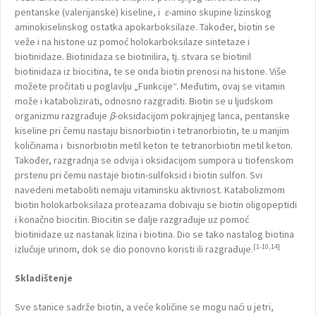
pentanske (valerijanske) kiseline, i
ε
-amino skupine lizinskog
aminokiselinskog ostatka apokarboksilaze. Također, biotin se
veže i na histone uz pomoć holokarboksilaze sintetaze i
biotinidaze. Biotinidaza se biotinilira, tj. stvara se biotinil
biotinidaza iz biocitina, te se onda biotin prenosi na histone. Više
možete pročitati u poglavlju „Funkcije“. Međutim, ovaj se vitamin
može i katabolizirati, odnosno razgraditi. Biotin se u ljudskom
organizmu razgrađuje
β
-oksidacijom pokrajnjeg lanca, pentanske
kiseline pri čemu nastaju bisnorbiotin i tetranorbiotin, te u manjim
količinama i bisnorbiotin metil keton te tetranorbiotin metil keton.
Također, razgradnja se odvija i oksidacijom sumpora u tiofenskom
prstenu pri čemu nastaje biotin-sulfoksid i biotin sulfon. Svi
navedeni metaboliti nemaju vitaminsku aktivnost. Katabolizmom
biotin holokarboksilaza proteazama dobivaju se biotin oligopeptidi
i konačno biocitin. Biocitin se dalje razgrađuje uz pomoć
biotinidaze uz nastanak lizina i biotina. Dio se tako nastalog biotina
[1-10,14]
izlučuje urinom, dok se dio ponovno koristi ili razgrađuje.
Skladištenje
Sve stanice sadrže biotin, a veće količine se mogu naći u jetri,