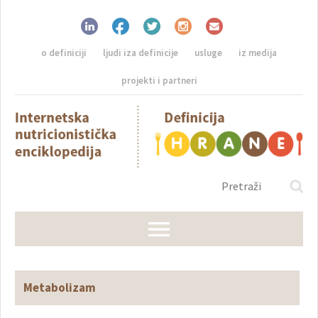
o definiciji
ljudi iza definicije
usluge
iz medija
projekti i partneri
Metabolizam