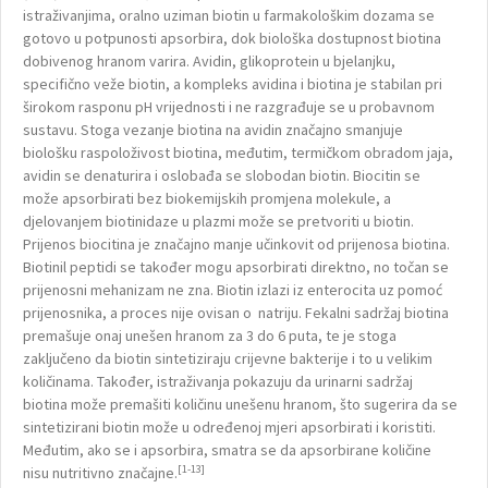
istraživanjima, oralno uziman biotin u farmakološkim dozama se
gotovo u potpunosti apsorbira, dok biološka dostupnost biotina
dobivenog hranom varira. Avidin, glikoprotein u bjelanjku,
specifično veže biotin, a kompleks avidina i biotina je stabilan pri
širokom rasponu pH vrijednosti i ne razgrađuje se u probavnom
sustavu. Stoga vezanje biotina na avidin značajno smanjuje
biološku raspoloživost biotina, međutim, termičkom obradom jaja,
avidin se denaturira i oslobađa se slobodan biotin. Biocitin se
može apsorbirati bez biokemijskih promjena molekule, a
djelovanjem biotinidaze u plazmi može se pretvoriti u biotin.
Prijenos biocitina je značajno manje učinkovit od prijenosa biotina.
Biotinil peptidi se također mogu apsorbirati direktno, no točan se
prijenosni mehanizam ne zna. Biotin izlazi iz enterocita uz pomoć
prijenosnika, a proces nije ovisan o natriju. Fekalni sadržaj biotina
premašuje onaj unešen hranom za 3 do 6 puta, te je stoga
zaključeno da biotin sintetiziraju crijevne bakterije i to u velikim
količinama. Također, istraživanja pokazuju da urinarni sadržaj
biotina može premašiti količinu unešenu hranom, što sugerira da se
sintetizirani biotin može u određenoj mjeri apsorbirati i koristiti.
Međutim, ako se i apsorbira, smatra se da apsorbirane količine
[1-13]
nisu nutritivno značajne.