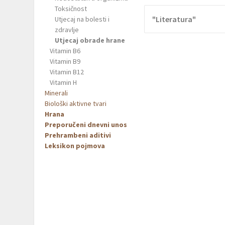
Toksičnost
"Literatura"
Utjecaj na bolesti i
zdravlje
Utjecaj obrade hrane
Vitamin B6
Vitamin B9
Vitamin B12
Vitamin H
Minerali
Biološki aktivne tvari
Hrana
Preporučeni dnevni unos
Prehrambeni aditivi
Leksikon pojmova