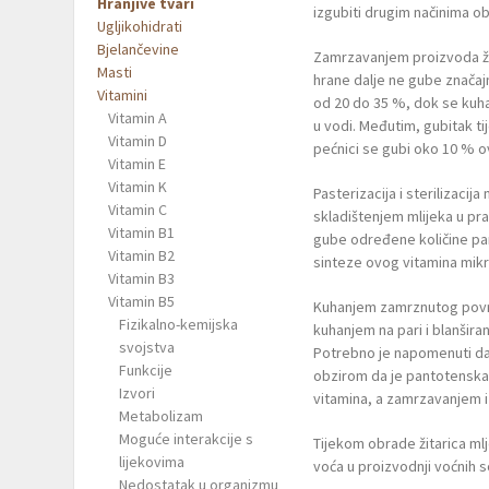
Hranjive tvari
izgubiti drugim načinima o
Ugljikohidrati
Bjelančevine
Zamrzavanjem proizvoda živ
Masti
hrane dalje ne gube značaj
Vitamini
od 20 do 35 %, dok se kuha
Vitamin A
u vodi. Međutim, gubitak ti
Vitamin D
pećnici se gubi oko 10 % o
Vitamin E
Vitamin K
Pasterizacija i sterilizacij
Vitamin C
skladištenjem mlijeka u pr
Vitamin B1
gube određene količine pan
Vitamin B2
sinteze ovog vitamina mik
Vitamin B3
Vitamin B5
Kuhanjem zamrznutog povrća
Fizikalno-kemijska
kuhanjem na pari i blanšira
svojstva
Potrebno je napomenuti da 
Funkcije
obzirom da je pantotenska 
Izvori
vitamina, a zamrzavanjem i
Metabolizam
Moguće interakcije s
Tijekom obrade žitarica m
lijekovima
voća u proizvodnji voćnih 
Nedostatak u organizmu