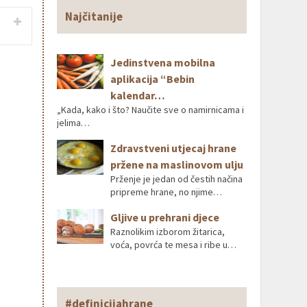
Najčitanije
Jedinstvena mobilna
aplikacija “Bebin
kalendar…
„Kada, kako i što? Naučite sve o namirnicama i
jelima…
Zdravstveni utjecaj hrane
pržene na maslinovom ulju
Prženje je jedan od čestih načina
pripreme hrane, no njime…
Gljive u prehrani djece
Raznolikim izborom žitarica,
voća, povrća te mesa i ribe u…
#definicijahrane