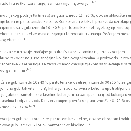
[1-7]
brade hrane (konzerviranje, zamrzavanje, mljevenje).
otinjskog podrijetla (meso) se gubi između 21 i 70 %, dok se skladištenj
nije količine pantotenske kiseline. Konzerviranje takvih proizvoda uzrokuje
njem mesa izgubi između 10 i 40 % pantotenske kiseline, zbog njezine topl
jekom kuhanja uvelike ovisi o trajanju i temperaturi kuhanja. Pečenjem mesa
[1-7]
vog vitamina.
a mlijeka ne uzrokuje značajne gubitke (< 10 %) vitamina B
. Proizvodnjom i
5
ahu se također ne gube značajne količine ovog vitamina. U proizvodnji sirev
totenske kiseline koje se zapravo nadoknađuju tijekom sazrijevanja sira 
[1-7]
roorganizmima.
 se gubi između 10 i 40 % pantotenske kiseline, a između 30 i 35 % se gu
njem, no gubitak vitamina B
kuhanjem povrća ovisi o količine upotrebljene 
5
je gubitak pantotenske kiseline kuhanjem na pari ipak manji od kuhanja u vo
kiselina topljiva u vodi. Konzerviranjem povrća se gubi između 46 i 78 % o
[1-7]
zmeđu 37 i 57 %.
ljevenjem gubi se skoro 75 % pantotenske kiseline, dok se obradom i pakir
[1-7]
sokova gubi između 7 i 50 % pantotenske kiseline.