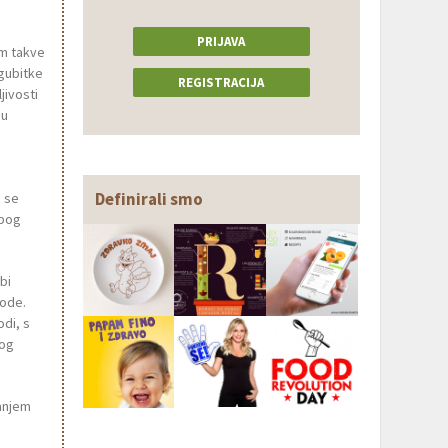
PRIJAVA
em takve
 gubitke
REGISTRACIJA
jivosti
 u
Definirali smo
a se
zbog
bi
vode.
di, s
vog
anjem