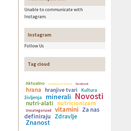
Unable to communicate with
Instagram.
Instagram
Follow Us
Tag cloud
Aktualno
budućnost hrane
facebook
hrana
hranjive tvari
Kultura
Novosti
minerali
življenja
nutricionizam
nutri-alati
vitamini
Za nas
Uncategorized
Zdravlje
definiraju
Znanost