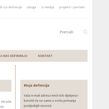
di iza definicije
usluge
iz medija
projekti i partneri
ZA NAS DEFINIRAJU
KONTAKT
Moja definicija
Vaša e-mail adresa neće biti dijeljena i
koristit će se samo u svrhu primanja
na obrade
posljednjih novosti.
ože