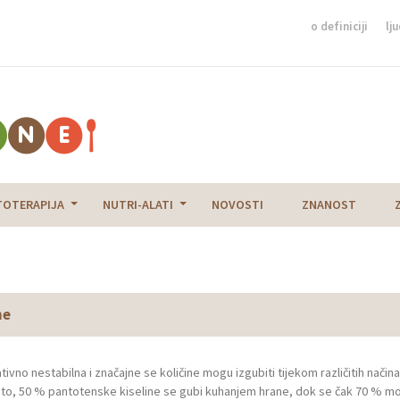
o definiciji
lju
TOTERAPIJA
NUTRI-ALATI
NOVOSTI
ZNANOST
ne
tivno nestabilna i značajne se količine mogu izgubiti tijekom različitih nači
nito, 50 % pantotenske kiseline se gubi kuhanjem hrane, dok se čak 70 % m