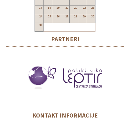
17
18
19
20
21
22
23
24
25
26
27
28
29
30
31
PARTNERI
KONTAKT INFORMACIJE