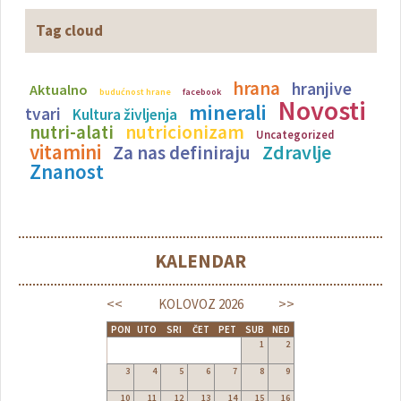
Tag cloud
hrana
hranjive
Aktualno
budućnost hrane
facebook
Novosti
minerali
tvari
Kultura življenja
nutricionizam
nutri-alati
Uncategorized
vitamini
Zdravlje
Za nas definiraju
Znanost
KALENDAR
<<
>>
KOLOVOZ
2026
PON
UTO
SRI
ČET
PET
SUB
NED
1
2
3
4
5
6
7
8
9
10
11
12
13
14
15
16