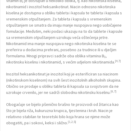
Vitamin B
je dostupan u nekoliko oblika, tj. kao nikotinska kiselina,
3
nikotinamid i inozitol heksanikotinat. Niacin odnosno nikotinska
kiselina je dostupna u obliku tableta i kapsula te tableta i kapsula s
vremenskim otpuštanjem. Za tableta i kapsula s vremenskim
otpuštanjem se smatra da imaju manje nuspojava nego uobičajene
fomulacije. Međutim, neki podaci ukazuju na to da tablete i kapsule
sa vremenskim otpuštanjem uzrokuju veća oštećenja jetre.
Nikotinamid ima manje nuspojava nego nikotinska kiselina te se
preferira u dodacima prehrani, posebno za trudnice ili u dječjim
formulama. Mnogi pripravci sadrže oba oblika vitamina B
,
3
[4,7]
nikotinsku kiselinu i nikotinamid, s većim udjelom nikotinamida.
Inozitol heksanikotinat je inozitol koji je esterificiran sa niacinom
(nikotinskom kiselinom) na svih šest inozitolnih alkoholnih skupina.
Obično se prodaje u obliku tableta ili kapsula sa svojstvom da ne
[6,7]
uzrokuje crvenilo, jer ne sadrži slobodnu nikotinsku kiselinu.
Obogaćuje se bijelo pšenično brašno te proizvodi od žitarica kao
što je bijela riža, kukuruzna krupica, tjestenina i kruh. Niacin je
relativno stabilan te teoretski bilo koja hrana se njime može
[1,2,5]
obogatiti, pa i sokovi, keksi i slično.