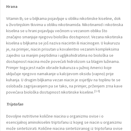
Hrana
Vitamin B
se u biljkama pojavljuje u obliku nikotinske kiseline, dok
3
u životinjskim tkivima u obliku nikotinamida. Nikotinamid i nikotinska
kiselina se u hrani pojavljuju većinom u vezanom obliku što
značajno smanjuje njegovu biološku dostupnost. Vezana nikotinska
kiselina u biljkama se još naziva niacintin ili niacinogen. U kukuruzu
je, na primjer, niacin prisutan u kovalentno vezanim kompleksima
zajedno sa manjim peptidima i ugljikohidratima no biološka se
dostupnost niacina može povećati hidrolizom sa blagim lužinama.
Primjer toga jest način obrade kukuruza u južnoj Americi koje
uključuje njegovo namakanje u kalcijevom oksidu (vapno) prije
kuhanja. U drugim biljkama vezan niacin je osjetljiv na toplinu te se
oslobađa zagrijavanjem pa se tako, na primjer, prženjem zrna kave
[1-5]
povećava biološka dostupnost nikotinske kiseline.
Triptofan
Dovoljne nutritivne količine niacina u organizmu ovise i o
esencijalnoj aminokiselini triptofanu iz kojeg se niacin u organizmu
može sintetizirati. Količine niacina sintetiziranog iz triptofana ovise