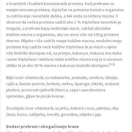
o kvantiteti i kvaliteti konzumiranih proteina. Kod prehrane sa
manjim unosom proteina, triptofan se primarno koristi u organizmu
za održavanje ravnoteže dušika, a tek onda za sintezu niacina. S
obzirom da većina proteina sadrži oko 1 % triptofana teoretski je
moguće, u prehrani kojoj nedostaje niacin, održati dostatne
količine niacina u organizmu, ako se unosi više od 100 g proteina
dnevno. Mlijeko i riža sadrže manje količine niacina, međutim imaju
proteine koji sadrže veće količine triptofana te je niacin u njima
više biološki dostupan od, na primjer, kukuruza. Kukuruz ima niske
razine triptofana i relativno niske količine niacina koji je u vezanom
[3-5]
obliku te je oko 30 % niacina u kukuruzu biološki dostupno.
Biljni izvor vitamina B
su mahunarke, avokado, smokve, datulje,
3
rajčica, lisnato povrće, brokula, mrkva, šparoge, kikiriki, orašasti
plodovi, proizvodi cjelovith žitarica, repa i suncokretove
sjemenke, gljive te pivski kvasac.
Životinjski izvor vitamina B
su jetra, bubrezi i srce, piletina, riba
3
(tuna, losos, sabljarka, iverak), govedina, mlijeko i jaja.
Dodaci prehrani i obogaćivanje hrane