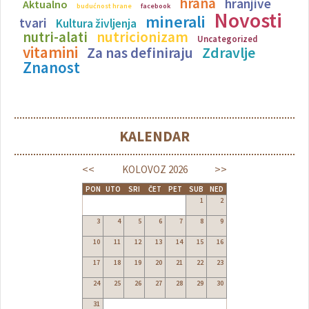
hrana
hranjive
Aktualno
budućnost hrane
facebook
Novosti
minerali
tvari
Kultura življenja
nutricionizam
nutri-alati
Uncategorized
vitamini
Zdravlje
Za nas definiraju
Znanost
KALENDAR
<<
>>
KOLOVOZ
2026
PON
UTO
SRI
ČET
PET
SUB
NED
1
2
3
4
5
6
7
8
9
10
11
12
13
14
15
16
17
18
19
20
21
22
23
24
25
26
27
28
29
30
31