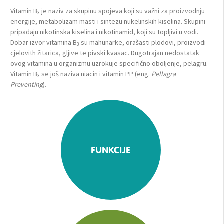
Vitamin B
je naziv za skupinu spojeva koji su važni za proizvodnju
3
energije, metabolizam masti i sintezu nukelinskih kiselina. Skupini
pripadaju nikotinska kiselina i nikotinamid, koji su topljivi u vodi.
Dobar izvor vitamina B
su mahunarke, orašasti plodovi, proizvodi
3
cjelovith žitarica, gljive te pivski kvasac. Dugotrajan nedostatak
ovog vitamina u organizmu uzrokuje specifično oboljenje, pelagru.
Vitamin B
se još naziva niacin i vitamin PP (eng.
Pellagra
3
Preventing
).
FUNKCIJE