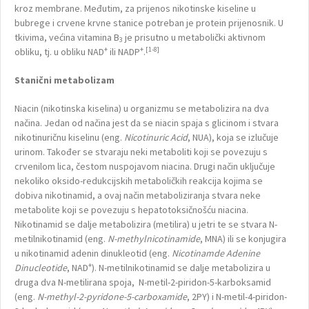
kroz membrane. Međutim, za prijenos nikotinske kiseline u
bubrege i crvene krvne stanice potreban je protein prijenosnik. U
tkivima, većina vitamina B
je prisutno u metabolički aktivnom
3
+
+
[1-8]
obliku, tj. u obliku NAD
ili NADP
.
Stanični metabolizam
Niacin (nikotinska kiselina) u organizmu se metabolizira na dva
načina. Jedan od načina jest da se niacin spaja s glicinom i stvara
nikotinuričnu kiselinu (eng.
Nicotinuric Acid
, NUA), koja se izlučuje
urinom. Također se stvaraju neki metaboliti koji se povezuju s
crvenilom lica, čestom nuspojavom niacina. Drugi način uključuje
nekoliko oksido-redukcijskih metaboličkih reakcija kojima se
dobiva nikotinamid, a ovaj način metaboliziranja stvara neke
metabolite koji se povezuju s hepatotoksičnošću niacina.
Nikotinamid se dalje metabolizira (metilira) u jetri te se stvara N-
metilnikotinamid (eng.
N-methylnicotinamide
, MNA) ili se konjugira
u nikotinamid adenin dinukleotid (eng.
Nicotinamde Adenine
+
Dinucleotide
, NAD
). N-metilnikotinamid se dalje metabolizira u
druga dva N-metilirana spoja, N-metil-2-piridon-5-karboksamid
(eng.
N-methyl-2-pyridone-5-carboxamide
, 2PY) i N-metil-4-piridon-