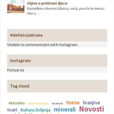
Gljive u prehrani djece
Raznolikim izborom žitarica, voća, povrća te mesa i
ribe u…
#definicijahrane
Unable to communicate with Instagram.
Instagram
Follow Us
Tag cloud
hrana
hranjive
Aktualno
budućnost hrane
facebook
Novosti
minerali
tvari
Kultura življenja