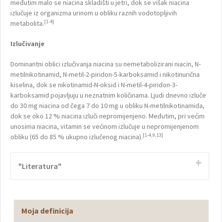
međutim malo se niacina skladišti u jetri, dok se višak niacina
izlučuje iz organizma urinom u obliku raznih vodotopljivih
[1-4]
metabolita.
Izlučivanje
Dominantni oblici izlučivanja niacina su nemetabolizirani niacin, N-
metilnikotinamid, N-metil-2-piridon-5-karboksamid i nikotinurična
kiselina, dok se nikotinamid-N-oksid i N-metil-4-piridon-3-
karboksamid pojavljuju u neznatnim količinama. Ljudi dnevno izluče
do 30 mg niacina od čega 7 do 10 mg u obliku N-metilnikotinamida,
dok se oko 12 % niacina izluči nepromijenjeno. Međutim, pri većim
unosima niacina, vitamin se većinom izlučuje u nepromijenjenom
[1-4,9,13]
obliku (65 do 85 % ukupno izlučenog niacina).
"Literatura"
Moja definicija