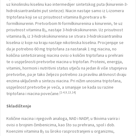
uz kinolinsku kiselinu kao intermedijer sintetskog puta (kinurenin-3-
hidroksiantranilatni put sinteze). Niacin nastaje samo iz L-izomera
triptofana koji se uz prisutnost vitamina B
pretvara u N-
1
formilkinurenin. Pretvorbom N-formilkinurenina u kinurenin, te uz
prisutnost vitamina B
, nastaje 3-hidroksikinurenin. Uz prisutnost
2
vitamina B
iz 3-hidroksikinurenina se stvara 3-hidroksiantranilna
6
kiselina iz koje na kraju nastaje nikotinska kiselina. Procjenjuje se
da je potrebno 60 mg triptofana za nastanak 1 mg niacina, no
količina sintetiziranog niacina ovisi o količini triptofana u prehrani
te o uspješnosti pretvorbe niacina u triptofan. Proteini, energija,
vitamini, hormoni i nutritivni status utječu na jedan ili više stupnjeva
pretvorbe, pa je tako željezo potrebno za pravilnu aktivnost dvaju
enzima uključenih u sintezu niacina. Pri nižim unosima triptofana,
uspješnost pretvorbe je veća, a smanjuje se kada su razine
[1-4,9,13,14]
triptofana i niacina povećane.
Skladištenje
Količine niacina i njegovih analoga, NAD i NADP, u tkivima varira i
ovisi o brojnim čimbenicima, kao što su prehrana, spol i dob.
Koenzimi vitamina B
su široko rasprostranjeni u organizmu,
3