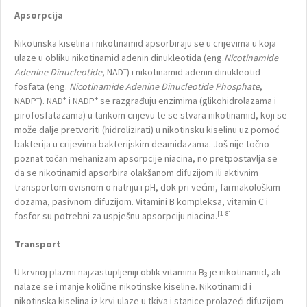
Apsorpcija
Nikotinska kiselina i nikotinamid apsorbiraju se u crijevima u koja
ulaze u obliku nikotinamid adenin dinukleotida (eng.
Nicotinamide
+
Adenine Dinucleotide
, NAD
) i nikotinamid adenin dinukleotid
fosfata (eng.
Nicotinamide Adenine Dinucleotide Phosphate
,
+
+
+
NADP
). NAD
i NADP
se razgrađuju enzimima (glikohidrolazama i
pirofosfatazama) u tankom crijevu te se stvara nikotinamid, koji se
može dalje pretvoriti (hidrolizirati) u nikotinsku kiselinu uz pomoć
bakterija u crijevima bakterijskim deamidazama. Još nije točno
poznat točan mehanizam apsorpcije niacina, no pretpostavlja se
da se nikotinamid apsorbira olakšanom difuzijom ili aktivnim
transportom ovisnom o natriju i pH, dok pri većim, farmakološkim
dozama, pasivnom difuzijom. Vitamini B kompleksa, vitamin C i
[1-8]
fosfor su potrebni za uspješnu apsorpciju niacina.
Transport
U krvnoj plazmi najzastupljeniji oblik vitamina B
je nikotinamid, ali
3
nalaze se i manje količine nikotinske kiseline. Nikotinamid i
nikotinska kiselina iz krvi ulaze u tkiva i stanice prolazeći difuzijom