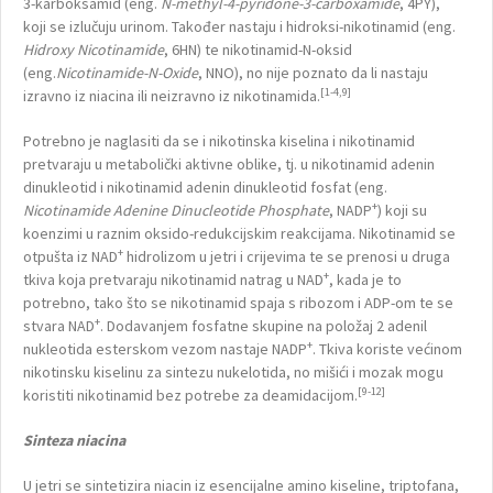
3-karboksamid (eng.
N-methyl-4-pyridone-3-carboxamide
, 4PY),
koji se izlučuju urinom. Također nastaju i hidroksi-nikotinamid (eng.
Hidroxy Nicotinamide
, 6HN) te nikotinamid-N-oksid
(eng.
Nicotinamide-N-Oxide
, NNO), no nije poznato da li nastaju
[1-4,9]
izravno iz niacina ili neizravno iz nikotinamida.
Potrebno je naglasiti da se i nikotinska kiselina i nikotinamid
pretvaraju u metabolički aktivne oblike, tj. u nikotinamid adenin
dinukleotid i nikotinamid adenin dinukleotid fosfat (eng.
+
Nicotinamide Adenine Dinucleotide Phosphate
, NADP
) koji su
koenzimi u raznim oksido-redukcijskim reakcijama. Nikotinamid se
+
otpušta iz NAD
hidrolizom u jetri i crijevima te se prenosi u druga
+
tkiva koja pretvaraju nikotinamid natrag u NAD
, kada je to
potrebno, tako što se nikotinamid spaja s ribozom i ADP-om te se
+
stvara NAD
. Dodavanjem fosfatne skupine na položaj 2 adenil
+
nukleotida esterskom vezom nastaje NADP
. Tkiva koriste većinom
nikotinsku kiselinu za sintezu nukelotida, no mišići i mozak mogu
[9-12]
koristiti nikotinamid bez potrebe za deamidacijom.
Sinteza niacina
U jetri se sintetizira niacin iz esencijalne amino kiseline, triptofana,