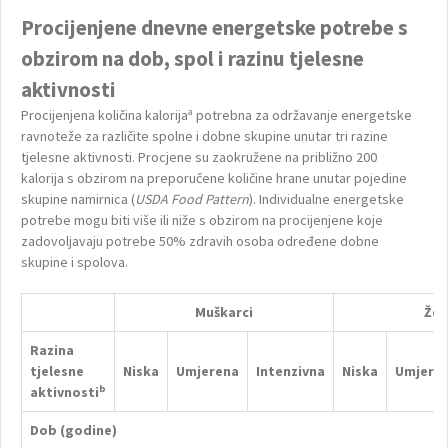
Procijenjene dnevne energetske potrebe s
obzirom
na dob, spol i razinu tjelesne
aktivnosti
a
Procijenjena količina kalorija
potrebna za održavanje energetske
ravnoteže za različite spolne i dobne skupine unutar tri razine
tjelesne aktivnosti. Procjene su zaokružene na približno 200
kalorija s obzirom na preporučene količine hrane unutar pojedine
skupine namirnica (
USDA Food Pattern
). Individualne energetske
potrebe mogu biti više ili niže s obzirom na procijenjene koje
zadovoljavaju potrebe 50% zdravih osoba određene dobne
skupine i spolova.
Muškarci
Že
Razina
tjelesne
Niska
Umjerena
Intenzivna
Niska
Umjere
b
aktivnosti
Dob (godine)