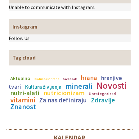
Unable to communicate with Instagram.
Instagram
Follow Us
Tag cloud
hrana
hranjive
Aktualno
budućnost hrane
facebook
Novosti
minerali
tvari
Kultura življenja
nutricionizam
nutri-alati
Uncategorized
vitamini
Zdravlje
Za nas definiraju
Znanost
KALENDAR