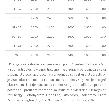
51 - 55
2200
2400
2800
1600
1800
56 - 60
2200
2400
2600
1600
1800
61 - 65
2000
2400
2600
1600
1800
66 - 70
2000
2200
2600
1600
1800
71 - 75
2000
2200
2600
1600
1800
76+
2000
2200
2400
1600
1800
a
Energetske potrebe procijenjene su pomoću jednadžbi koristeći pr
vrijednosti tjelesne visine i tjelesne mase zdravih pojedinaca za sva
skupinu. U djece i adolescenata vrijednosti se razlikuju. U odraslih pr
je visok oko 177 cm i ima tjelesnu masu od oko 77 kg. Dok je prosječn
oko 162 cm i ima tjelesnu masu od oko 63 kg. Jednadžbe za procjenu 
potreba su preuzete iz preporuka Institute of Medicine, Dietary Refe
for Energy, Carbohydrate, Fiber, Fat, Fatty Acids, Cholesterol, Protei
Acids. Washington (DC): The National Academies Press; 2002.