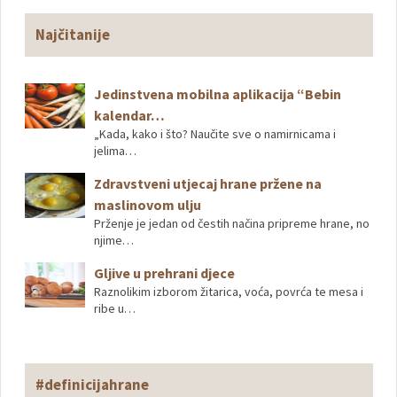
Najčitanije
Jedinstvena mobilna aplikacija “Bebin
kalendar…
„Kada, kako i što? Naučite sve o namirnicama i
jelima…
Zdravstveni utjecaj hrane pržene na
maslinovom ulju
Prženje je jedan od čestih načina pripreme hrane, no
njime…
Gljive u prehrani djece
Raznolikim izborom žitarica, voća, povrća te mesa i
ribe u…
#definicijahrane