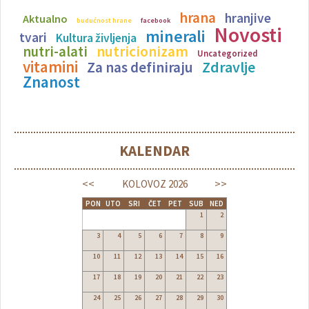
hrana
hranjive
Aktualno
budućnost hrane
facebook
Novosti
minerali
tvari
Kultura življenja
nutricionizam
nutri-alati
Uncategorized
vitamini
Zdravlje
Za nas definiraju
Znanost
KALENDAR
<<
>>
KOLOVOZ
2026
PON
UTO
SRI
ČET
PET
SUB
NED
1
2
3
4
5
6
7
8
9
10
11
12
13
14
15
16
17
18
19
20
21
22
23
24
25
26
27
28
29
30