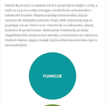
Vitamin B
je naziv za skupinu od dva spoja koji su topljivi u vodi, a
9
važni su za proizvodnju energije, metabolizam aminokiselina i
nukelinskih kiselina. Skupini pripadaju folna kiselina, koja je
sastavni dio dodataka prehrani i folat, oblik vitamina B
koji se
9
pojavljuje u hrani. Dobar izvor vitamina B
su mahunarke, špinat,
9
prokulica te pivski kvasac. Nedostatak vitamina B
uzrokuje
9
megaloblastičnu (makrocitnu) anemiju, a od posebne je važnosti u
trudnoći. Naime, njegov manjak izaziva oštećenja neuralne cijevi u
novorođenčeta.
FUNKCIJE