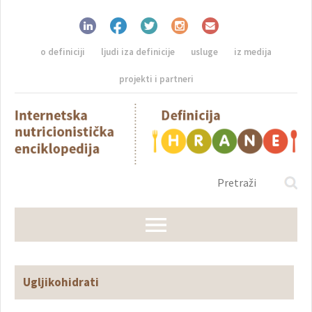
o definiciji
ljudi iza definicije
usluge
iz medija
projekti i partneri
Ugljikohidrati