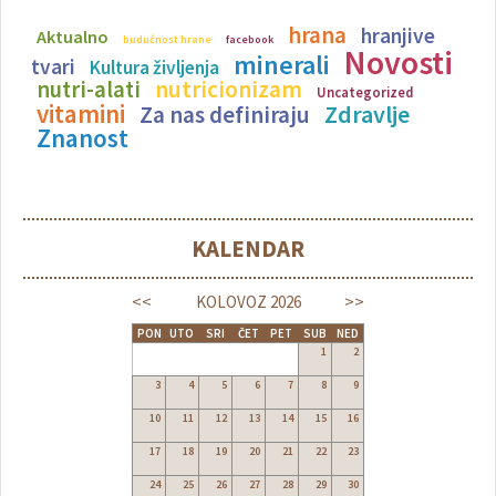
hrana
hranjive
Aktualno
budućnost hrane
facebook
Novosti
minerali
tvari
Kultura življenja
nutricionizam
nutri-alati
Uncategorized
vitamini
Zdravlje
Za nas definiraju
Znanost
KALENDAR
<<
>>
KOLOVOZ
2026
PON
UTO
SRI
ČET
PET
SUB
NED
1
2
3
4
5
6
7
8
9
10
11
12
13
14
15
16
17
18
19
20
21
22
23
24
25
26
27
28
29
30